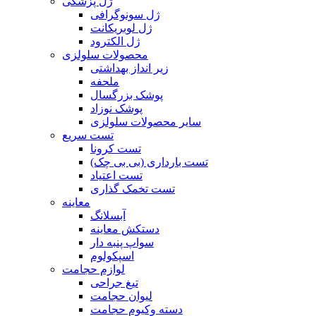
ژل پزشکی
ژل سونوگرافی
ژل لوبریکانت
ژل الکترود
محصولات سلولزی
زیر انداز بهداشتی
ملحفه
پوشک بزرگسال
پوشک نوزاد
سایر محصولات سلولزی
تست سریع
تست کرونا
تست بارداری (بی بی چک)
تست اعتیاد
تست تخمک گذاری
معاینه
آبسلانگ
دستکش معاینه
سواپ پنبه دار
اسپکولوم
لوازم حجامت
تیغ جراحی
لیوان حجامت
دسته وکیوم حجامت