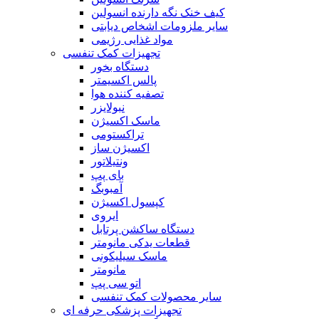
کیف خنک نگه دارنده انسولین
سایر ملزومات اشخاص دیابتی
مواد غذایی رژیمی
تجهیزات کمک تنفسی
دستگاه بخور
پالس اکسیمتر
تصفیه کننده هوا
نبولایزر
ماسک اکسیژن
تراکستومی
اکسیژن ساز
ونتیلاتور
بای پپ
آمبوبگ
کپسول اکسیژن
ایروی
دستگاه ساکشن پرتابل
قطعات یدکی مانومتر
ماسک سیلیکونی
مانومتر
اتو سی پپ
سایر محصولات کمک تنفسی
تجهیزات پزشکی حرفه ای