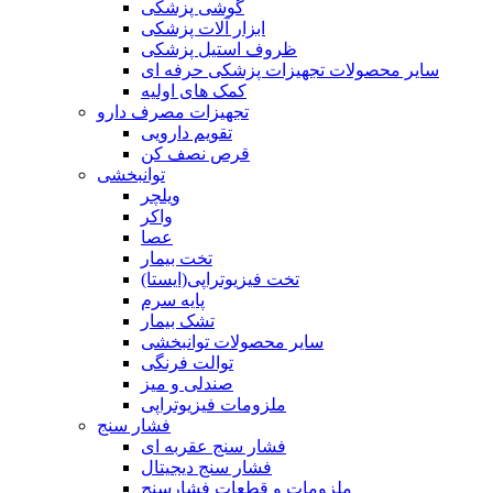
گوشی پزشکی
ابزار آلات پزشکی
ظروف استیل پزشکی
سایر محصولات تجهیزات پزشکی حرفه ای
کمک های اولیه
تجهیزات مصرف دارو
تقویم دارویی
قرص نصف کن
توانبخشی
ویلچر
واکر
عصا
تخت بیمار
تخت فیزیوتراپی(ایستا)
پایه سرم
تشک بیمار
سایر محصولات توانبخشی
توالت فرنگی
صندلی و میز
ملزومات فیزیوتراپی
فشار سنج
فشار سنج عقربه ای
فشار سنج دیجیتال
ملزومات و قطعات فشارسنج