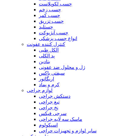
چسب لکوپلاست
چسب زخم
چسب کمر
چسب تزریق
چستلید
چسب آنژیوکت
انواع چسب پزشکی
کنترل کننده عفونت
الکل طبی
پد الکلی
بتادین
ژل و محلول ضد عفونی
سیفتی باکس
اریگاتور
کرم و پماد
لوازم جراحی
دستکش جراحی
تیغ جراحی
نخ جراحی
سرجی فیکس
ماسک سه لایه جراحی
اسپکولوم
سایر لوازم و تجهیزات حراجی