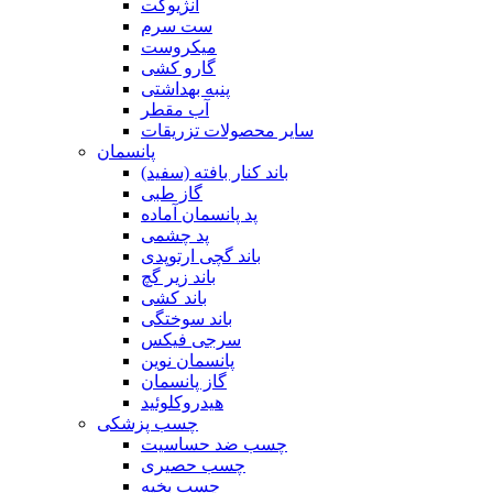
آنژیوکت
ست سرم
میکروست
گارو کشی
پنبه بهداشتی
آب مقطر
سایر محصولات تزریقات
پانسمان
باند کنار بافته (سفید)
گاز طبی
پد پانسمان آماده
پد چشمی
باند گچی ارتوپدی
باند زیر گچ
باند کشی
باند سوختگی
سرجی فیکس
پانسمان نوین
گاز پانسمان
هیدروکلوئید
چسب پزشکی
چسب ضد حساسیت
چسب حصیری
چسب بخیه