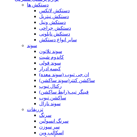
دستکش ها
دستکش لاتکس
دستکش نیتریل
دستکش ونیل
دستکش جراحی
دستکش نایلونی
سایر انواع دستکش
سوند
سوند نلاتون
کاندوم شیت
سوند فولی
کیسه ادرار
ان جی تیوب (سوند معده)
ساکشن کتتر(سوند ساکشن)
رکتال تیوپ
فینگر تیپ(رابط ساکشن)
ساکشن تیوب
سوند نازال
تزریقات
سرنگ
سرنگ انسولین
سر سوزن
اسکالپ وین