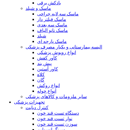
بادکش برقی
ماسک و شیلد
ماسک سه لایه جراحی
ماسک فیلتر دار
ماسک سه بعدی
ماسک نانو الیاف
شیلد
ماسک پارچه ای
البسه بیمارستانی و یکبار مصرف پزشکی
انواع روپوش پزشکی
کاور کفش
پیش بند
کاور آستین
کلاه
گان
انواع روکش
انواع حوله
سایر ملزومات و کالاهای پزشکی
تجهیزات پزشکی
کنترل دیابت
دستگاه تست قند خون
نوار تست قند خون
سوزن تست قند خون
سرنگ انسولین