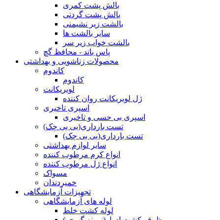
بالش پشت کمری
بالش پشت گردنی
بالشت زیر نشیمنی
سایر بالشت ها
بالشت خواب زیر سر
پاس باند - محافظ گچ
محصولات زناشویی و بهداشتی
کاندوم
کاندوم
لوبریکانت
ژل لوبریکانت روان کننده
اسپری تاخیری
اسپری بی حسی و تاخیری
تست بارداری(بی بی چک)
تست بارداری(بی بی چک)
سایر لوازم بهداشتی
انواع کرم مرطوب کننده
انواع ژل مرطوب کننده
مسواک
خمیردندان
تجهیزات آزمایشگاهی
لوله های آزمایشگاهی
لوله کشت خلط
ظرف کشت ادرار(نمونه گیری )