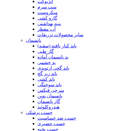
آنژیوکت
ست سرم
میکروست
گارو کشی
پنبه بهداشتی
آب مقطر
سایر محصولات تزریقات
پانسمان
باند کنار بافته (سفید)
گاز طبی
پد پانسمان آماده
پد چشمی
باند گچی ارتوپدی
باند زیر گچ
باند کشی
باند سوختگی
سرجی فیکس
پانسمان نوین
گاز پانسمان
هیدروکلوئید
چسب پزشکی
چسب ضد حساسیت
چسب حصیری
چسب بخیه