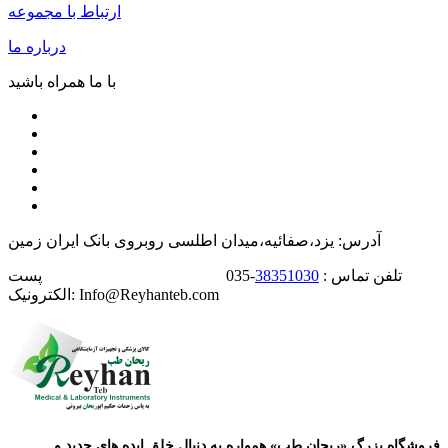
ارتباط با مجموعه
درباره ما
با ما همراه باشید
آدرس: یزد،صفائیه،میدان اطلسی روبروی بانک ایران زمین
تلفن تماس :
38351030
-035 پست
الکترونیک: Info@Reyhanteb.com
فروشگاه بزرگ «ریحان طب» همواره به دنبال خلق ایده های جدید و