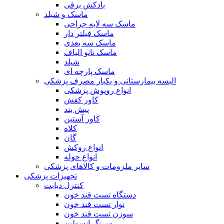
بادکش برقی
ماسک و شیلد
ماسک سه لایه جراحی
ماسک فیلتر دار
ماسک سه بعدی
ماسک نانو الیاف
شیلد
ماسک پارچه ای
البسه بیمارستانی و یکبار مصرف پزشکی
انواع روپوش پزشکی
کاور کفش
پیش بند
کاور آستین
کلاه
گان
انواع روکش
انواع حوله
سایر ملزومات و کالاهای پزشکی
تجهیزات پزشکی
کنترل دیابت
دستگاه تست قند خون
نوار تست قند خون
سوزن تست قند خون
سرنگ انسولین