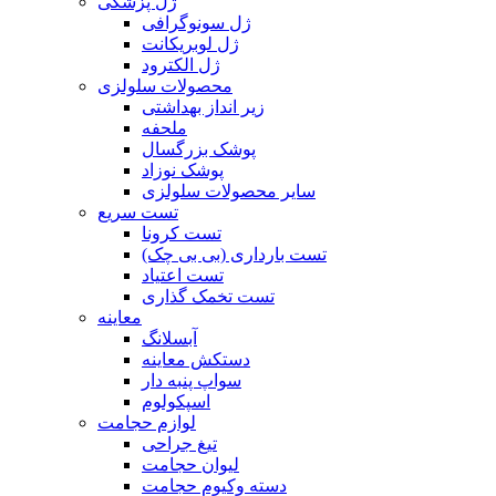
ژل پزشکی
ژل سونوگرافی
ژل لوبریکانت
ژل الکترود
محصولات سلولزی
زیر انداز بهداشتی
ملحفه
پوشک بزرگسال
پوشک نوزاد
سایر محصولات سلولزی
تست سریع
تست کرونا
تست بارداری (بی بی چک)
تست اعتیاد
تست تخمک گذاری
معاینه
آبسلانگ
دستکش معاینه
سواپ پنبه دار
اسپکولوم
لوازم حجامت
تیغ جراحی
لیوان حجامت
دسته وکیوم حجامت