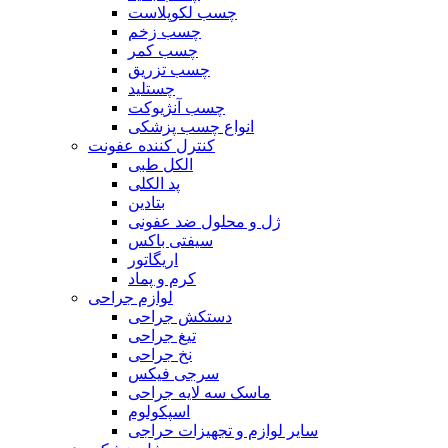
چسب لکوپلاست
چسب زخم
چسب کمر
چسب تزریق
چستلید
چسب آنژیوکت
انواع چسب پزشکی
کنترل کننده عفونت
الکل طبی
پد الکلی
بتادین
ژل و محلول ضد عفونی
سیفتی باکس
اریگاتور
کرم و پماد
لوازم جراحی
دستکش جراحی
تیغ جراحی
نخ جراحی
سرجی فیکس
ماسک سه لایه جراحی
اسپکولوم
سایر لوازم و تجهیزات حراجی