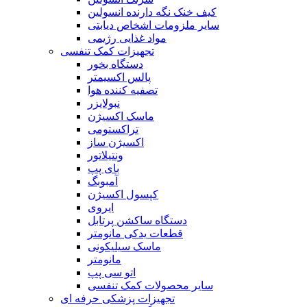
کیف خنک نگه دارنده انسولین
سایر ملزومات اشخاص دیابتی
مواد غذایی رژیمی
تجهیزات کمک تنفسی
دستگاه بخور
پالس اکسیمتر
تصفیه کننده هوا
نبولایزر
ماسک اکسیژن
تراکستومی
اکسیژن ساز
ونتیلاتور
بای پپ
آمبوبگ
کپسول اکسیژن
ایروی
دستگاه ساکشن پرتابل
قطعات یدکی مانومتر
ماسک سیلیکونی
مانومتر
اتو سی پپ
سایر محصولات کمک تنفسی
تجهیزات پزشکی حرفه ای