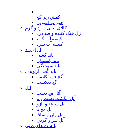
کفش زیر گچ
جوراب آمبولی
کالای طبی سرد و گرم
ژل خنک کننده و ضد درد
کیسه آب گرم
کیسه آب سرد
انواع باند
باند کشی
باند پانسمان
باند سوختگی
باند گچی ارتوپدی
گچ فایبرگلاس
گچ دیکست
آتل
آتل مچ دست
آتل انگشت دست و پا
آتل ساعد و بازو
آتل مچ پا
آتل ران و ساق
آتل سر و گردن
بالشت های طبی