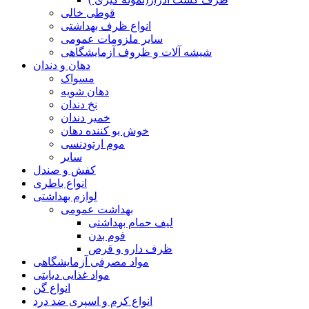
قوطی خالی
انواع ظرف بهداشتی
سایر ملزومات عمومی
شیشه آلات و ظروف آزمایشگاهی
دهان و دندان
مسواک
دهان شویه
نخ دندان
خمیر دندان
خوش بو کننده دهان
موم ارتودنسی
سایر
کفش و صندل
انواع باطری
لوازم بهداشتی
بهداشت عمومی
لیف حمام بهداشتی
فوم بدن
ظرف دارو و قرص
مواد مصرفی آزمایشگاهی
مواد غذایی دیابتی
انواع گن
انواع کرم و اسپری ضد درد