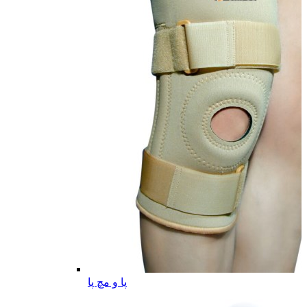
پا و مچ پا