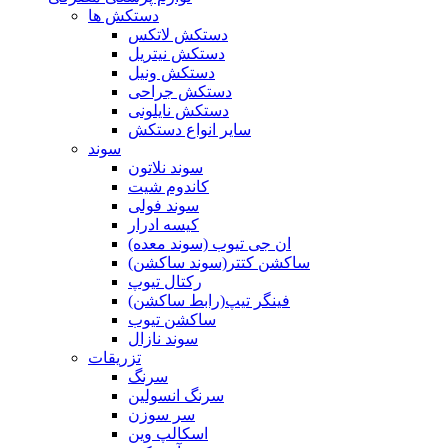
دستکش ها
دستکش لاتکس
دستکش نیتریل
دستکش ونیل
دستکش جراحی
دستکش نایلونی
سایر انواع دستکش
سوند
سوند نلاتون
کاندوم شیت
سوند فولی
کیسه ادرار
ان جی تیوب (سوند معده)
ساکشن کتتر(سوند ساکشن)
رکتال تیوپ
فینگر تیپ(رابط ساکشن)
ساکشن تیوب
سوند نازال
تزریقات
سرنگ
سرنگ انسولین
سر سوزن
اسکالپ وین