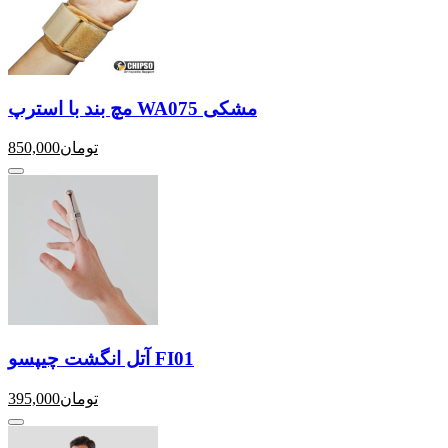
مچ بند با استرپ WA075 مشکی
تومان
850,000
آتل انگشت چیپسو FI01
تومان
395,000