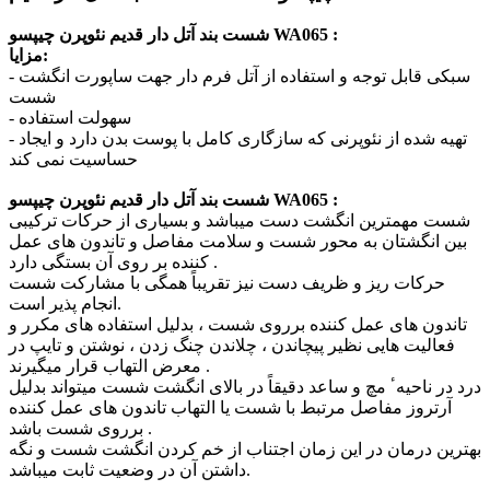
شست بند آتل دار قدیم نئوپرن چیپسو WA065 :
مزایا:
- سبکی قابل توجه و استفاده از آتل فرم دار جهت ساپورت انگشت
شست
- سهولت استفاده
- تهیه شده از نئوپرنی که سازگاری کامل با پوست بدن دارد و ایجاد
حساسیت نمی کند
شست بند آتل دار قدیم نئوپرن چیپسو WA065 :
شست مهمترین انگشت دست میباشد و بسیاری از حرکات ترکیبی
بین انگشتان به محور شست و سلامت مفاصل و تاندون های عمل
کننده بر روی آن بستگی دارد .
حرکات ریز و ظریف دست نیز تقریباً همگی با مشارکت شست
انجام پذیر است.
تاندون های عمل کننده برروی شست ، بدلیل استفاده های مکرر و
فعالیت هایی نظیر پیچاندن ، چلاندن چنگ زدن ، نوشتن و تایپ در
معرض التهاب قرار میگیرند .
درد در ناحیهٴ مچ و ساعد دقیقاً در بالای انگشت شست میتواند بدلیل
آرتروز مفاصل مرتبط با شست یا التهاب تاندون های عمل کننده
برروی شست باشد .
بهترین درمان در این زمان اجتناب از خم کردن انگشت شست و نگه
داشتن آن در وضعیت ثابت میباشد.