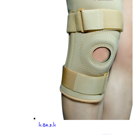
پا و مچ پا