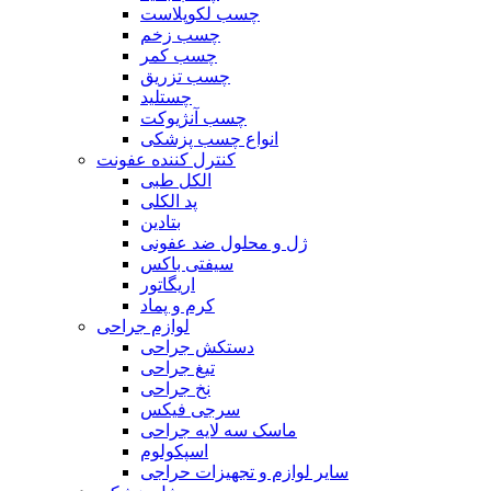
چسب لکوپلاست
چسب زخم
چسب کمر
چسب تزریق
چستلید
چسب آنژیوکت
انواع چسب پزشکی
کنترل کننده عفونت
الکل طبی
پد الکلی
بتادین
ژل و محلول ضد عفونی
سیفتی باکس
اریگاتور
کرم و پماد
لوازم جراحی
دستکش جراحی
تیغ جراحی
نخ جراحی
سرجی فیکس
ماسک سه لایه جراحی
اسپکولوم
سایر لوازم و تجهیزات حراجی