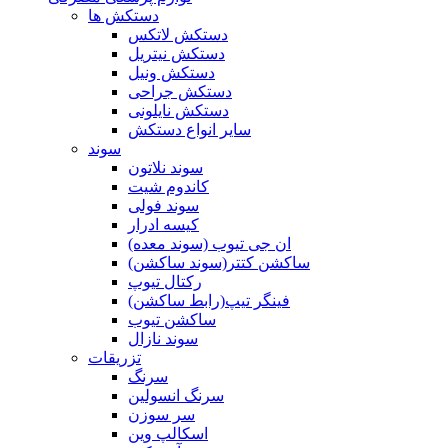
دستکش ها
دستکش لاتکس
دستکش نیتریل
دستکش ونیل
دستکش جراحی
دستکش نایلونی
سایر انواع دستکش
سوند
سوند نلاتون
کاندوم شیت
سوند فولی
کیسه ادرار
ان جی تیوب (سوند معده)
ساکشن کتتر(سوند ساکشن)
رکتال تیوپ
فینگر تیپ(رابط ساکشن)
ساکشن تیوب
سوند نازال
تزریقات
سرنگ
سرنگ انسولین
سر سوزن
اسکالپ وین