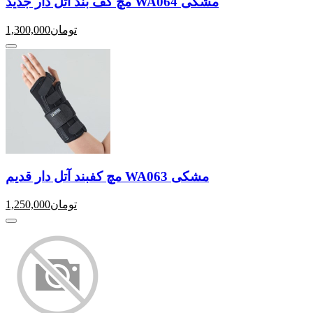
مچ کف بند آتل دار جدید WA064 مشکی
تومان
1,300,000
مچ کفبند آتل دار قدیم WA063 مشکی
تومان
1,250,000