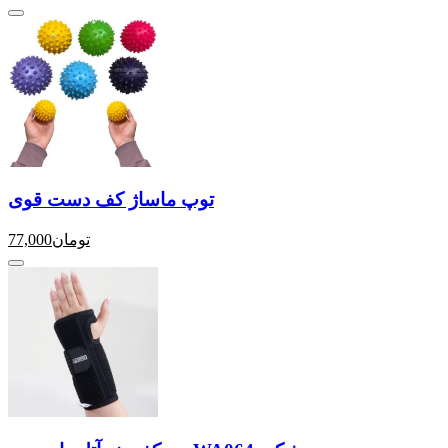
توپ ماساژ کف دست قوی
تومان
77,000