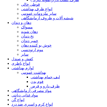
قوطی خالی
انواع ظرف بهداشتی
سایر ملزومات عمومی
شیشه آلات و ظروف آزمایشگاهی
دهان و دندان
مسواک
دهان شویه
نخ دندان
خمیر دندان
خوش بو کننده دهان
موم ارتودنسی
سایر
کفش و صندل
انواع باطری
لوازم بهداشتی
بهداشت عمومی
لیف حمام بهداشتی
فوم بدن
ظرف دارو و قرص
مواد مصرفی آزمایشگاهی
مواد غذایی دیابتی
انواع گن
انواع کرم و اسپری ضد درد