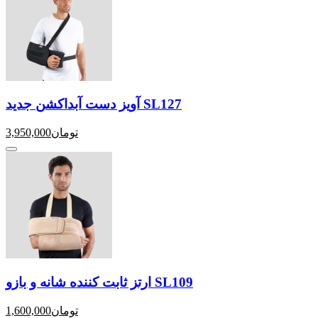
آویز دست آبداکشن جدید SL127
تومان
3,950,000
ارتز ثابت کننده شانه و بازو SL109
تومان
1,600,000