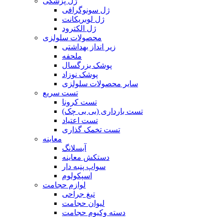
ژل پزشکی
ژل سونوگرافی
ژل لوبریکانت
ژل الکترود
محصولات سلولزی
زیر انداز بهداشتی
ملحفه
پوشک بزرگسال
پوشک نوزاد
سایر محصولات سلولزی
تست سریع
تست کرونا
تست بارداری (بی بی چک)
تست اعتیاد
تست تخمک گذاری
معاینه
آبسلانگ
دستکش معاینه
سواپ پنبه دار
اسپکولوم
لوازم حجامت
تیغ جراحی
لیوان حجامت
دسته وکیوم حجامت