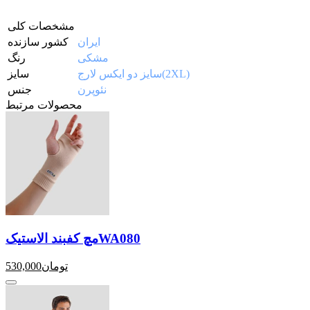
مشخصات کلی
‎ایران
کشور سازنده
‎مشکی
رنگ
‎سایز دو ایکس لارج(2XL)
سایز
‎نئوپرن
جنس
محصولات مرتبط
مچ کفبند الاستیکWA080
تومان
530,000