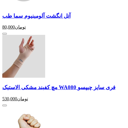
آتل انگشت آلومینیوم سما طب
تومان
80,000
مچ کفبند مشکی الاستیک WA080 فری سایز چیپسو
تومان
530,000