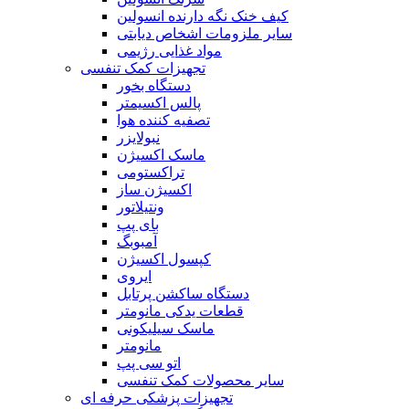
کیف خنک نگه دارنده انسولین
سایر ملزومات اشخاص دیابتی
مواد غذایی رژیمی
تجهیزات کمک تنفسی
دستگاه بخور
پالس اکسیمتر
تصفیه کننده هوا
نبولایزر
ماسک اکسیژن
تراکستومی
اکسیژن ساز
ونتیلاتور
بای پپ
آمبوبگ
کپسول اکسیژن
ایروی
دستگاه ساکشن پرتابل
قطعات یدکی مانومتر
ماسک سیلیکونی
مانومتر
اتو سی پپ
سایر محصولات کمک تنفسی
تجهیزات پزشکی حرفه ای