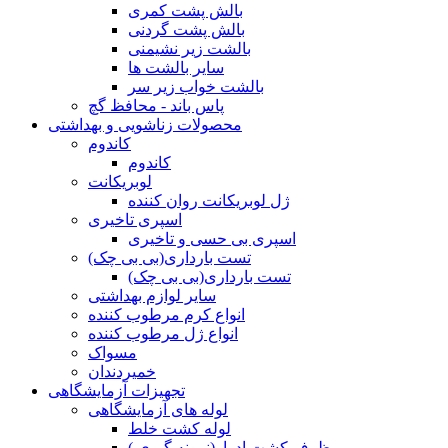
بالش پشت کمری
بالش پشت گردنی
بالشت زیر نشیمنی
سایر بالشت ها
بالشت خواب زیر سر
پاس باند - محافظ گچ
محصولات زناشویی و بهداشتی
کاندوم
کاندوم
لوبریکانت
ژل لوبریکانت روان کننده
اسپری تاخیری
اسپری بی حسی و تاخیری
تست بارداری(بی بی چک)
تست بارداری(بی بی چک)
سایر لوازم بهداشتی
انواع کرم مرطوب کننده
انواع ژل مرطوب کننده
مسواک
خمیردندان
تجهیزات آزمایشگاهی
لوله های آزمایشگاهی
لوله کشت خلط
ظرف کشت ادرار(نمونه گیری )