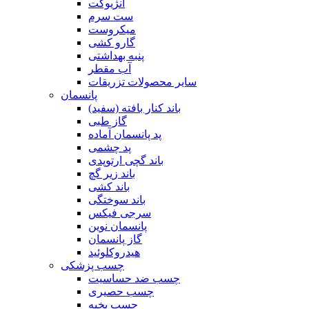
آنژیوکت
ست سرم
میکروست
گارو کشی
پنبه بهداشتی
آب مقطر
سایر محصولات تزریقات
پانسمان
باند کنار بافته (سفید)
گاز طبی
پد پانسمان آماده
پد چشمی
باند گچی ارتوپدی
باند زیر گچ
باند کشی
باند سوختگی
سرجی فیکس
پانسمان نوین
گاز پانسمان
هیدروکلوئید
چسب پزشکی
چسب ضد حساسیت
چسب حصیری
چسب بخیه