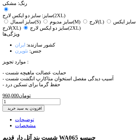
رنگ:
مشکی
سایز دو ایکس لارج(2XL)
سایز:
سایز ایکس
لارج(L)
سایز مدیوم(M)
سایز اسمال(S)
سایز دو ایکس لارج(2XL)
لارج(XL)
ویژگی‌ها
کشور سازنده:
ایران
جنس:
نئوپرن
موارد تجویز :
- حمایت عضالت ماهیچه شست
- آسیب دیدگی مفصل استخوان متاکارپ انگشت شست
- حفظ گرما برای تسکین درد
تومان
960,000
افزودن به سبد خرید
توضیحات
مشخصات
شست بند آتل دار قدیم WA065 چیپسو