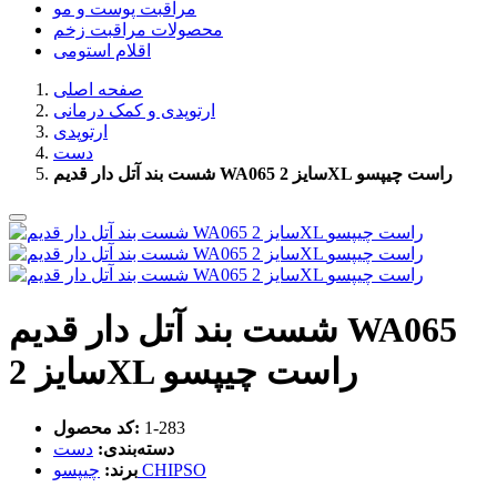
مراقبت پوست و مو
محصولات مراقبت زخم
اقلام استومی
صفحه اصلی
ارتوپدی و کمک درمانی
ارتوپدی
دست
شست بند آتل دار قدیم WA065 سایز 2XL راست چیپسو
شست بند آتل دار قدیم WA065
سایز 2XL راست چیپسو
‎1-283
کد محصول:
دسته‌بندی:
دست
چیپسو CHIPSO
برند: