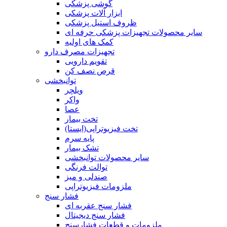
گوشی پزشکی
ابزار آلات پزشکی
ظروف استیل پزشکی
سایر محصولات تجهیزات پزشکی حرفه ای
کمک های اولیه
تجهیزات مصرف دارو
تقویم دارویی
قرص نصف کن
توانبخشی
ویلچر
واکر
عصا
تخت بیمار
تخت فیزیوتراپی(ایستا)
پایه سرم
تشک بیمار
سایر محصولات توانبخشی
توالت فرنگی
صندلی و میز
ملزومات فیزیوتراپی
فشار سنج
فشار سنج عقربه ای
فشار سنج دیجیتال
ملزومات و قطعات فشارسنج