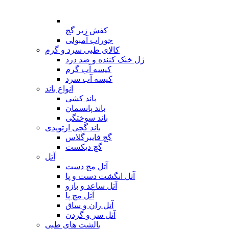
کفش زیر گچ
جوراب آمبولی
کالای طبی سرد و گرم
ژل خنک کننده و ضد درد
کیسه آب گرم
کیسه آب سرد
انواع باند
باند کشی
باند پانسمان
باند سوختگی
باند گچی ارتوپدی
گچ فایبرگلاس
گچ دیکست
آتل
آتل مچ دست
آتل انگشت دست و پا
آتل ساعد و بازو
آتل مچ پا
آتل ران و ساق
آتل سر و گردن
بالشت های طبی