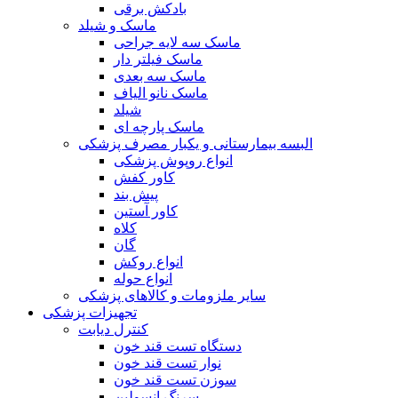
بادکش برقی
ماسک و شیلد
ماسک سه لایه جراحی
ماسک فیلتر دار
ماسک سه بعدی
ماسک نانو الیاف
شیلد
ماسک پارچه ای
البسه بیمارستانی و یکبار مصرف پزشکی
انواع روپوش پزشکی
کاور کفش
پیش بند
کاور آستین
کلاه
گان
انواع روکش
انواع حوله
سایر ملزومات و کالاهای پزشکی
تجهیزات پزشکی
کنترل دیابت
دستگاه تست قند خون
نوار تست قند خون
سوزن تست قند خون
سرنگ انسولین