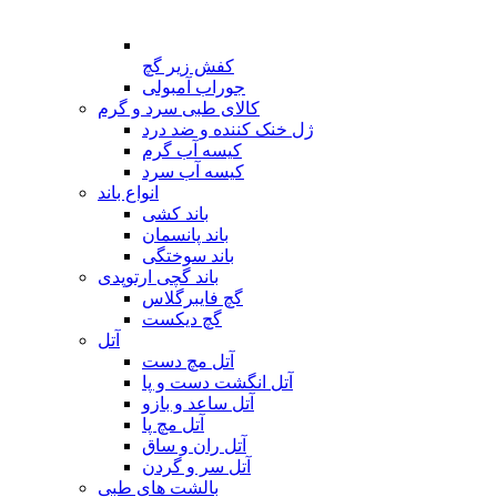
کفش زیر گچ
جوراب آمبولی
کالای طبی سرد و گرم
ژل خنک کننده و ضد درد
کیسه آب گرم
کیسه آب سرد
انواع باند
باند کشی
باند پانسمان
باند سوختگی
باند گچی ارتوپدی
گچ فایبرگلاس
گچ دیکست
آتل
آتل مچ دست
آتل انگشت دست و پا
آتل ساعد و بازو
آتل مچ پا
آتل ران و ساق
آتل سر و گردن
بالشت های طبی