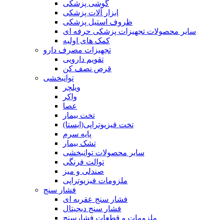
گوشی پزشکی
ابزار آلات پزشکی
ظروف استیل پزشکی
سایر محصولات تجهیزات پزشکی حرفه ای
کمک های اولیه
تجهیزات مصرف دارو
تقویم دارویی
قرص نصف کن
توانبخشی
ویلچر
واکر
عصا
تخت بیمار
تخت فیزیوتراپی(ایستا)
پایه سرم
تشک بیمار
سایر محصولات توانبخشی
توالت فرنگی
صندلی و میز
ملزومات فیزیوتراپی
فشار سنج
فشار سنج عقربه ای
فشار سنج دیجیتال
ملزومات و قطعات فشارسنج