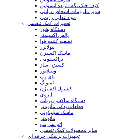
کیف خنک نگه دارنده انسولین
سایر ملزومات اشخاص دیابتی
مواد غذایی رژیمی
تجهیزات کمک تنفسی
دستگاه بخور
پالس اکسیمتر
تصفیه کننده هوا
نبولایزر
ماسک اکسیژن
تراکستومی
اکسیژن ساز
ونتیلاتور
بای پپ
آمبوبگ
کپسول اکسیژن
ایروی
دستگاه ساکشن پرتابل
قطعات یدکی مانومتر
ماسک سیلیکونی
مانومتر
اتو سی پپ
سایر محصولات کمک تنفسی
تجهیزات پزشکی حرفه ای