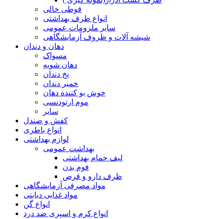
قوطی خالی
انواع ظرف بهداشتی
سایر ملزومات عمومی
شیشه آلات و ظروف آزمایشگاهی
دهان و دندان
مسواک
دهان شویه
نخ دندان
خمیر دندان
خوش بو کننده دهان
موم ارتودنسی
سایر
کفش و صندل
انواع باطری
لوازم بهداشتی
بهداشت عمومی
لیف حمام بهداشتی
فوم بدن
ظرف دارو و قرص
مواد مصرفی آزمایشگاهی
مواد غذایی دیابتی
انواع گن
انواع کرم و اسپری ضد درد