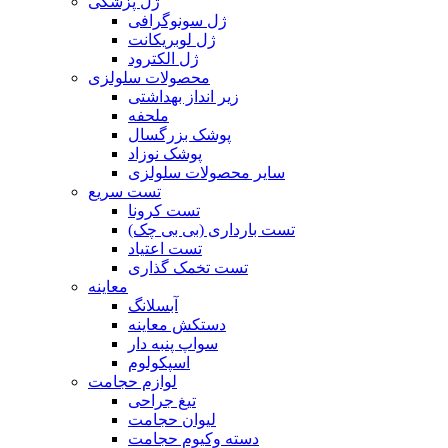
ژل پزشکی
ژل سونوگرافی
ژل لوبریکانت
ژل الکترود
محصولات سلولزی
زیر انداز بهداشتی
ملحفه
پوشک بزرگسال
پوشک نوزاد
سایر محصولات سلولزی
تست سریع
تست کرونا
تست بارداری (بی بی چک)
تست اعتیاد
تست تخمک گذاری
معاینه
آبسلانگ
دستکش معاینه
سواپ پنبه دار
اسپکولوم
لوازم حجامت
تیغ جراحی
لیوان حجامت
دسته وکیوم حجامت