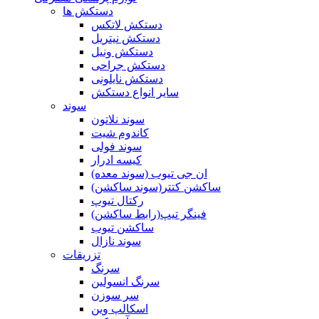
دستکش ها
دستکش لاتکس
دستکش نیتریل
دستکش ونیل
دستکش جراحی
دستکش نایلونی
سایر انواع دستکش
سوند
سوند نلاتون
کاندوم شیت
سوند فولی
کیسه ادرار
ان جی تیوب (سوند معده)
ساکشن کتتر(سوند ساکشن)
رکتال تیوپ
فینگر تیپ(رابط ساکشن)
ساکشن تیوب
سوند نازال
تزریقات
سرنگ
سرنگ انسولین
سر سوزن
اسکالپ وین