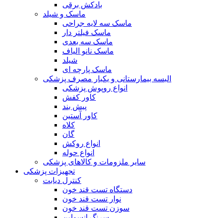
بادکش برقی
ماسک و شیلد
ماسک سه لایه جراحی
ماسک فیلتر دار
ماسک سه بعدی
ماسک نانو الیاف
شیلد
ماسک پارچه ای
البسه بیمارستانی و یکبار مصرف پزشکی
انواع روپوش پزشکی
کاور کفش
پیش بند
کاور آستین
کلاه
گان
انواع روکش
انواع حوله
سایر ملزومات و کالاهای پزشکی
تجهیزات پزشکی
کنترل دیابت
دستگاه تست قند خون
نوار تست قند خون
سوزن تست قند خون
سرنگ انسولین