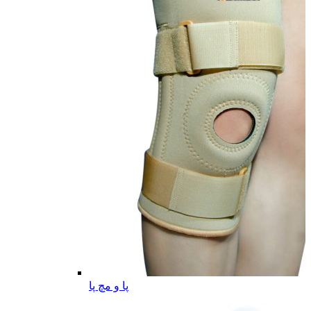
پا و مچ پا