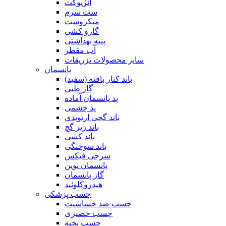
آنژیوکت
ست سرم
میکروست
گارو کشی
پنبه بهداشتی
آب مقطر
سایر محصولات تزریقات
پانسمان
باند کنار بافته (سفید)
گاز طبی
پد پانسمان آماده
پد چشمی
باند گچی ارتوپدی
باند زیر گچ
باند کشی
باند سوختگی
سرجی فیکس
پانسمان نوین
گاز پانسمان
هیدروکلوئید
چسب پزشکی
چسب ضد حساسیت
چسب حصیری
چسب بخیه