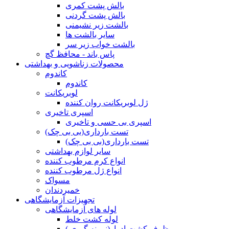
بالش پشت کمری
بالش پشت گردنی
بالشت زیر نشیمنی
سایر بالشت ها
بالشت خواب زیر سر
پاس باند - محافظ گچ
محصولات زناشویی و بهداشتی
کاندوم
کاندوم
لوبریکانت
ژل لوبریکانت روان کننده
اسپری تاخیری
اسپری بی حسی و تاخیری
تست بارداری(بی بی چک)
تست بارداری(بی بی چک)
سایر لوازم بهداشتی
انواع کرم مرطوب کننده
انواع ژل مرطوب کننده
مسواک
خمیردندان
تجهیزات آزمایشگاهی
لوله های آزمایشگاهی
لوله کشت خلط
ظرف کشت ادرار(نمونه گیری )