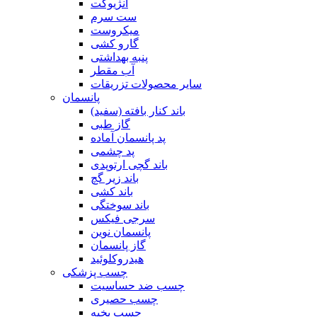
آنژیوکت
ست سرم
میکروست
گارو کشی
پنبه بهداشتی
آب مقطر
سایر محصولات تزریقات
پانسمان
باند کنار بافته (سفید)
گاز طبی
پد پانسمان آماده
پد چشمی
باند گچی ارتوپدی
باند زیر گچ
باند کشی
باند سوختگی
سرجی فیکس
پانسمان نوین
گاز پانسمان
هیدروکلوئید
چسب پزشکی
چسب ضد حساسیت
چسب حصیری
چسب بخیه