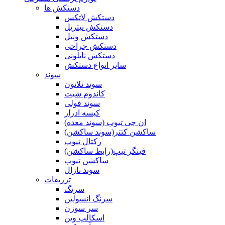
دستکش ها
دستکش لاتکس
دستکش نیتریل
دستکش ونیل
دستکش جراحی
دستکش نایلونی
سایر انواع دستکش
سوند
سوند نلاتون
کاندوم شیت
سوند فولی
کیسه ادرار
ان جی تیوب (سوند معده)
ساکشن کتتر(سوند ساکشن)
رکتال تیوپ
فینگر تیپ(رابط ساکشن)
ساکشن تیوب
سوند نازال
تزریقات
سرنگ
سرنگ انسولین
سر سوزن
اسکالپ وین