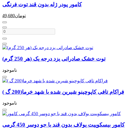
کامور پودر ژله بدون قند توت فرنگی
تومان
49,680
توت خشک صادراتی یزد درجه یک (هر 250 گرم)
ناموجود
فراکام تافی کاپوچینو شیرین شده با شهد خرما(200 گ )
ناموجود
کامور بیسکوییت یولاف بدون قند با جو دوسر 450 گرمی