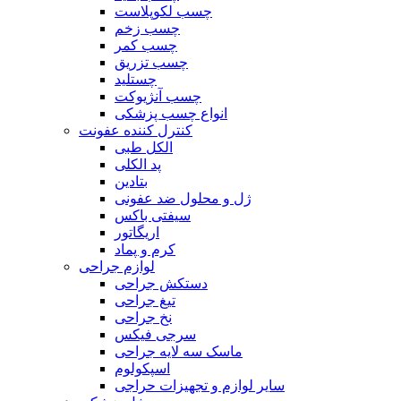
چسب لکوپلاست
چسب زخم
چسب کمر
چسب تزریق
چستلید
چسب آنژیوکت
انواع چسب پزشکی
کنترل کننده عفونت
الکل طبی
پد الکلی
بتادین
ژل و محلول ضد عفونی
سیفتی باکس
اریگاتور
کرم و پماد
لوازم جراحی
دستکش جراحی
تیغ جراحی
نخ جراحی
سرجی فیکس
ماسک سه لایه جراحی
اسپکولوم
سایر لوازم و تجهیزات حراجی