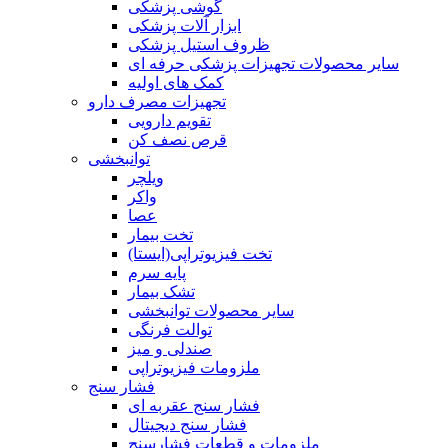
گوشی پزشکی
ابزار آلات پزشکی
ظروف استیل پزشکی
سایر محصولات تجهیزات پزشکی حرفه ای
کمک های اولیه
تجهیزات مصرف دارو
تقویم دارویی
قرص نصف کن
توانبخشی
ویلچر
واکر
عصا
تخت بیمار
تخت فیزیوتراپی(ایستا)
پایه سرم
تشک بیمار
سایر محصولات توانبخشی
توالت فرنگی
صندلی و میز
ملزومات فیزیوتراپی
فشار سنج
فشار سنج عقربه ای
فشار سنج دیجیتال
ملزومات و قطعات فشارسنج