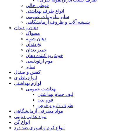
قوطی خالی
انواع ظرف بهداشتی
سایر ملزومات عمومی
شیشه آلات و ظروف آزمایشگاهی
دهان و دندان
مسواک
دهان شویه
نخ دندان
خمیر دندان
خوش بو کننده دهان
موم ارتودنسی
سایر
کفش و صندل
انواع باطری
لوازم بهداشتی
بهداشت عمومی
لیف حمام بهداشتی
فوم بدن
ظرف دارو و قرص
مواد مصرفی آزمایشگاهی
مواد غذایی دیابتی
انواع گن
انواع کرم و اسپری ضد درد