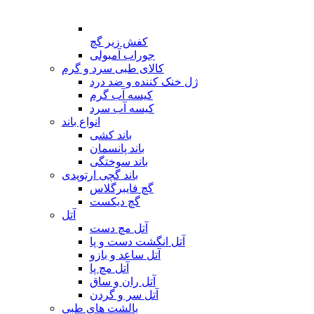
کفش زیر گچ
جوراب آمبولی
کالای طبی سرد و گرم
ژل خنک کننده و ضد درد
کیسه آب گرم
کیسه آب سرد
انواع باند
باند کشی
باند پانسمان
باند سوختگی
باند گچی ارتوپدی
گچ فایبرگلاس
گچ دیکست
آتل
آتل مچ دست
آتل انگشت دست و پا
آتل ساعد و بازو
آتل مچ پا
آتل ران و ساق
آتل سر و گردن
بالشت های طبی