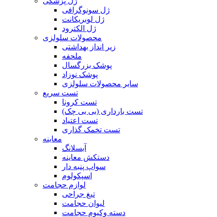
ژل پزشکی
ژل سونوگرافی
ژل لوبریکانت
ژل الکترود
محصولات سلولزی
زیر انداز بهداشتی
ملحفه
پوشک بزرگسال
پوشک نوزاد
سایر محصولات سلولزی
تست سریع
تست کرونا
تست بارداری (بی بی چک)
تست اعتیاد
تست تخمک گذاری
معاینه
آبسلانگ
دستکش معاینه
سواپ پنبه دار
اسپکولوم
لوازم حجامت
تیغ جراحی
لیوان حجامت
دسته وکیوم حجامت