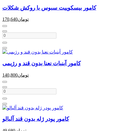
کامور بیسکوییت سبوس با روکش شکلات
تومان
170,640
کامور آبنبات نعنا بدون قند و رژیمی
تومان
140,800
کامور پودر ژله بدون قند آلبالو
تومان
49,680