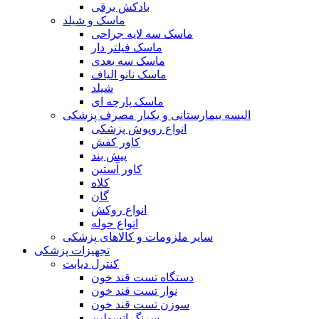
بادکش برقی
ماسک و شیلد
ماسک سه لایه جراحی
ماسک فیلتر دار
ماسک سه بعدی
ماسک نانو الیاف
شیلد
ماسک پارچه ای
البسه بیمارستانی و یکبار مصرف پزشکی
انواع روپوش پزشکی
کاور کفش
پیش بند
کاور آستین
کلاه
گان
انواع روکش
انواع حوله
سایر ملزومات و کالاهای پزشکی
تجهیزات پزشکی
کنترل دیابت
دستگاه تست قند خون
نوار تست قند خون
سوزن تست قند خون
سرنگ انسولین