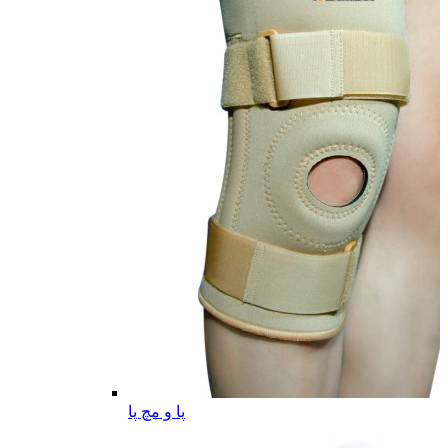
پا و مچ پا