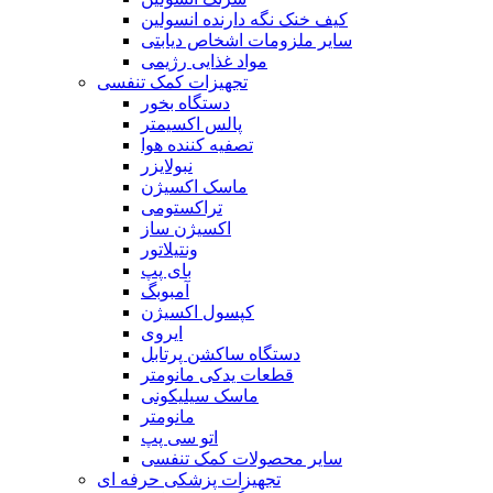
کیف خنک نگه دارنده انسولین
سایر ملزومات اشخاص دیابتی
مواد غذایی رژیمی
تجهیزات کمک تنفسی
دستگاه بخور
پالس اکسیمتر
تصفیه کننده هوا
نبولایزر
ماسک اکسیژن
تراکستومی
اکسیژن ساز
ونتیلاتور
بای پپ
آمبوبگ
کپسول اکسیژن
ایروی
دستگاه ساکشن پرتابل
قطعات یدکی مانومتر
ماسک سیلیکونی
مانومتر
اتو سی پپ
سایر محصولات کمک تنفسی
تجهیزات پزشکی حرفه ای