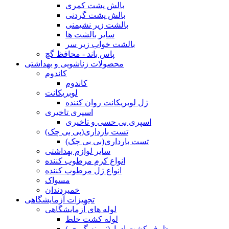
بالش پشت کمری
بالش پشت گردنی
بالشت زیر نشیمنی
سایر بالشت ها
بالشت خواب زیر سر
پاس باند - محافظ گچ
محصولات زناشویی و بهداشتی
کاندوم
کاندوم
لوبریکانت
ژل لوبریکانت روان کننده
اسپری تاخیری
اسپری بی حسی و تاخیری
تست بارداری(بی بی چک)
تست بارداری(بی بی چک)
سایر لوازم بهداشتی
انواع کرم مرطوب کننده
انواع ژل مرطوب کننده
مسواک
خمیردندان
تجهیزات آزمایشگاهی
لوله های آزمایشگاهی
لوله کشت خلط
ظرف کشت ادرار(نمونه گیری )