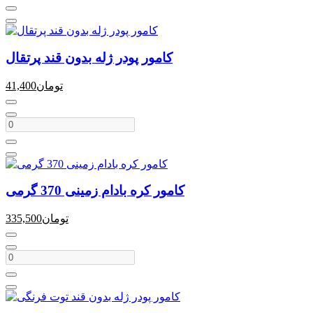
کامور پودر ژله بدون قند پرتقال
تومان
41,400
کامور کره بادام زمینی 370 گرمی
تومان
335,500