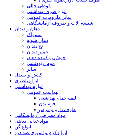
قوطی خالی
انواع ظرف بهداشتی
سایر ملزومات عمومی
شیشه آلات و ظروف آزمایشگاهی
دهان و دندان
مسواک
دهان شویه
نخ دندان
خمیر دندان
خوش بو کننده دهان
موم ارتودنسی
سایر
کفش و صندل
انواع باطری
لوازم بهداشتی
بهداشت عمومی
لیف حمام بهداشتی
فوم بدن
ظرف دارو و قرص
مواد مصرفی آزمایشگاهی
مواد غذایی دیابتی
انواع گن
انواع کرم و اسپری ضد درد