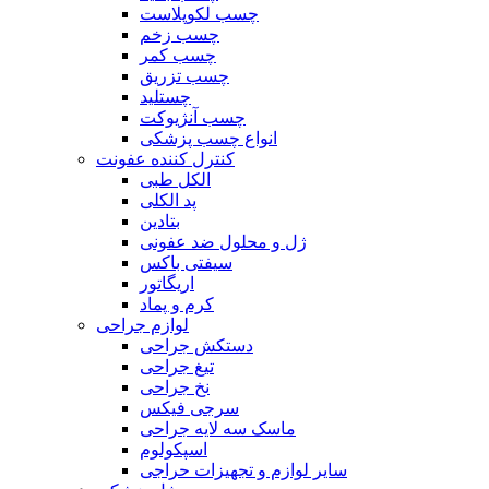
چسب لکوپلاست
چسب زخم
چسب کمر
چسب تزریق
چستلید
چسب آنژیوکت
انواع چسب پزشکی
کنترل کننده عفونت
الکل طبی
پد الکلی
بتادین
ژل و محلول ضد عفونی
سیفتی باکس
اریگاتور
کرم و پماد
لوازم جراحی
دستکش جراحی
تیغ جراحی
نخ جراحی
سرجی فیکس
ماسک سه لایه جراحی
اسپکولوم
سایر لوازم و تجهیزات حراجی