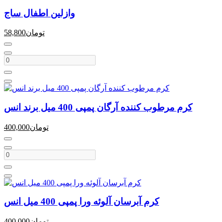
وازلین اطفال ساج
تومان
58,800
کرم مرطوب کننده آرگان پمپی 400 میل برند انس
تومان
400,000
کرم آبرسان آلوئه ورا پمپی 400 میل انس
تومان
400,000