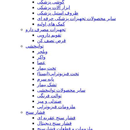
گوشی پزشکی
ابزار آلات پزشکی
ظروف استیل پزشکی
سایر محصولات تجهیزات پزشکی حرفه ای
کمک های اولیه
تجهیزات مصرف دارو
تقویم دارویی
قرص نصف کن
توانبخشی
ویلچر
واکر
عصا
تخت بیمار
تخت فیزیوتراپی(ایستا)
پایه سرم
تشک بیمار
سایر محصولات توانبخشی
توالت فرنگی
صندلی و میز
ملزومات فیزیوتراپی
فشار سنج
فشار سنج عقربه ای
فشار سنج دیجیتال
ملزومات و قطعات فشارسنج