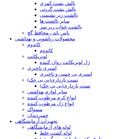
بالش پشت کمری
بالش پشت گردنی
بالشت زیر نشیمنی
سایر بالشت ها
بالشت خواب زیر سر
پاس باند - محافظ گچ
محصولات زناشویی و بهداشتی
کاندوم
کاندوم
لوبریکانت
ژل لوبریکانت روان کننده
اسپری تاخیری
اسپری بی حسی و تاخیری
تست بارداری(بی بی چک)
تست بارداری(بی بی چک)
سایر لوازم بهداشتی
انواع کرم مرطوب کننده
انواع ژل مرطوب کننده
مسواک
خمیردندان
تجهیزات آزمایشگاهی
لوله های آزمایشگاهی
لوله کشت خلط
ظرف کشت ادرار(نمونه گیری )