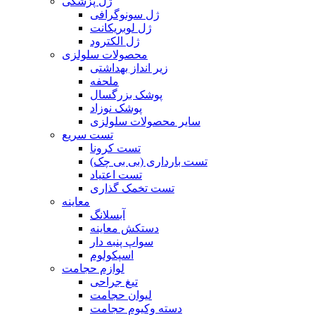
ژل پزشکی
ژل سونوگرافی
ژل لوبریکانت
ژل الکترود
محصولات سلولزی
زیر انداز بهداشتی
ملحفه
پوشک بزرگسال
پوشک نوزاد
سایر محصولات سلولزی
تست سریع
تست کرونا
تست بارداری (بی بی چک)
تست اعتیاد
تست تخمک گذاری
معاینه
آبسلانگ
دستکش معاینه
سواپ پنبه دار
اسپکولوم
لوازم حجامت
تیغ جراحی
لیوان حجامت
دسته وکیوم حجامت