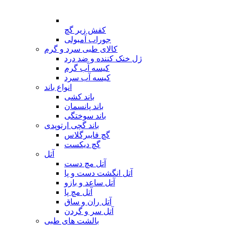
کفش زیر گچ
جوراب آمبولی
کالای طبی سرد و گرم
ژل خنک کننده و ضد درد
کیسه آب گرم
کیسه آب سرد
انواع باند
باند کشی
باند پانسمان
باند سوختگی
باند گچی ارتوپدی
گچ فایبرگلاس
گچ دیکست
آتل
آتل مچ دست
آتل انگشت دست و پا
آتل ساعد و بازو
آتل مچ پا
آتل ران و ساق
آتل سر و گردن
بالشت های طبی