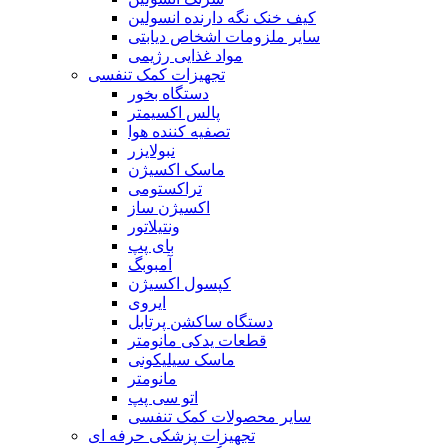
کیف خنک نگه دارنده انسولین
سایر ملزومات اشخاص دیابتی
مواد غذایی رژیمی
تجهیزات کمک تنفسی
دستگاه بخور
پالس اکسیمتر
تصفیه کننده هوا
نبولایزر
ماسک اکسیژن
تراکستومی
اکسیژن ساز
ونتیلاتور
بای پپ
آمبوبگ
کپسول اکسیژن
ایروی
دستگاه ساکشن پرتابل
قطعات یدکی مانومتر
ماسک سیلیکونی
مانومتر
اتو سی پپ
سایر محصولات کمک تنفسی
تجهیزات پزشکی حرفه ای