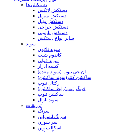
دستکش ها
دستکش لاتکس
دستکش نیتریل
دستکش ونیل
دستکش جراحی
دستکش نایلونی
سایر انواع دستکش
سوند
سوند نلاتون
کاندوم شیت
سوند فولی
کیسه ادرار
ان جی تیوب (سوند معده)
ساکشن کتتر(سوند ساکشن)
رکتال تیوپ
فینگر تیپ(رابط ساکشن)
ساکشن تیوب
سوند نازال
تزریقات
سرنگ
سرنگ انسولین
سر سوزن
اسکالپ وین