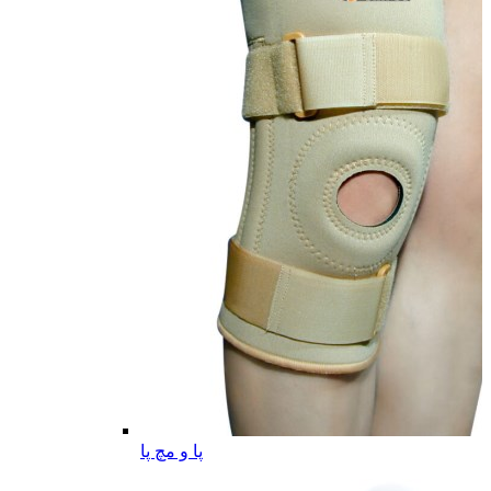
پا و مچ پا