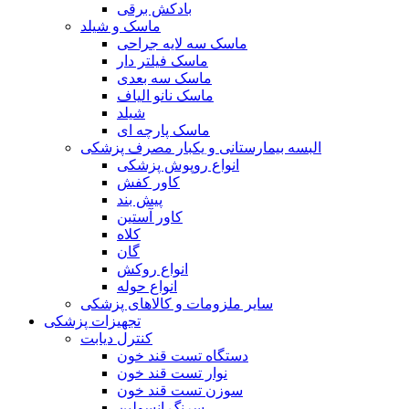
بادکش برقی
ماسک و شیلد
ماسک سه لایه جراحی
ماسک فیلتر دار
ماسک سه بعدی
ماسک نانو الیاف
شیلد
ماسک پارچه ای
البسه بیمارستانی و یکبار مصرف پزشکی
انواع روپوش پزشکی
کاور کفش
پیش بند
کاور آستین
کلاه
گان
انواع روکش
انواع حوله
سایر ملزومات و کالاهای پزشکی
تجهیزات پزشکی
کنترل دیابت
دستگاه تست قند خون
نوار تست قند خون
سوزن تست قند خون
سرنگ انسولین