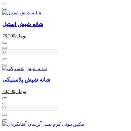
شانه شپش استیل
تومان
75,300
شانه شپش پلاستیکی
تومان
30,500