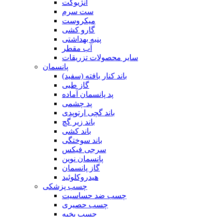
آنژیوکت
ست سرم
میکروست
گارو کشی
پنبه بهداشتی
آب مقطر
سایر محصولات تزریقات
پانسمان
باند کنار بافته (سفید)
گاز طبی
پد پانسمان آماده
پد چشمی
باند گچی ارتوپدی
باند زیر گچ
باند کشی
باند سوختگی
سرجی فیکس
پانسمان نوین
گاز پانسمان
هیدروکلوئید
چسب پزشکی
چسب ضد حساسیت
چسب حصیری
چسب بخیه