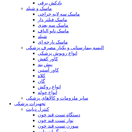
بادکش برقی
ماسک و شیلد
ماسک سه لایه جراحی
ماسک فیلتر دار
ماسک سه بعدی
ماسک نانو الیاف
شیلد
ماسک پارچه ای
البسه بیمارستانی و یکبار مصرف پزشکی
انواع روپوش پزشکی
کاور کفش
پیش بند
کاور آستین
کلاه
گان
انواع روکش
انواع حوله
سایر ملزومات و کالاهای پزشکی
تجهیزات پزشکی
کنترل دیابت
دستگاه تست قند خون
نوار تست قند خون
سوزن تست قند خون
سرنگ انسولین