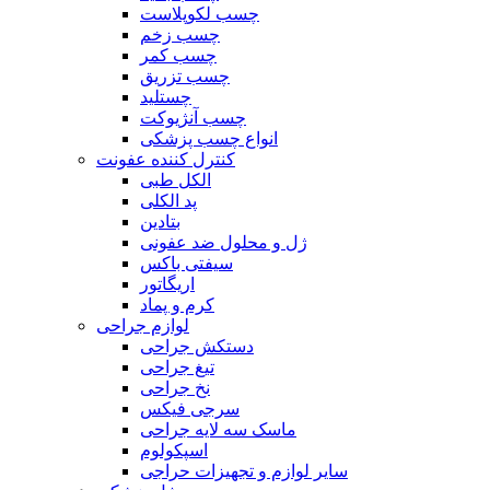
چسب لکوپلاست
چسب زخم
چسب کمر
چسب تزریق
چستلید
چسب آنژیوکت
انواع چسب پزشکی
کنترل کننده عفونت
الکل طبی
پد الکلی
بتادین
ژل و محلول ضد عفونی
سیفتی باکس
اریگاتور
کرم و پماد
لوازم جراحی
دستکش جراحی
تیغ جراحی
نخ جراحی
سرجی فیکس
ماسک سه لایه جراحی
اسپکولوم
سایر لوازم و تجهیزات حراجی