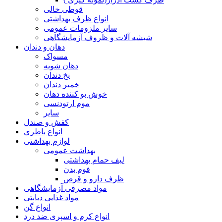
قوطی خالی
انواع ظرف بهداشتی
سایر ملزومات عمومی
شیشه آلات و ظروف آزمایشگاهی
دهان و دندان
مسواک
دهان شویه
نخ دندان
خمیر دندان
خوش بو کننده دهان
موم ارتودنسی
سایر
کفش و صندل
انواع باطری
لوازم بهداشتی
بهداشت عمومی
لیف حمام بهداشتی
فوم بدن
ظرف دارو و قرص
مواد مصرفی آزمایشگاهی
مواد غذایی دیابتی
انواع گن
انواع کرم و اسپری ضد درد