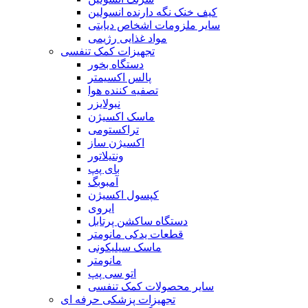
کیف خنک نگه دارنده انسولین
سایر ملزومات اشخاص دیابتی
مواد غذایی رژیمی
تجهیزات کمک تنفسی
دستگاه بخور
پالس اکسیمتر
تصفیه کننده هوا
نبولایزر
ماسک اکسیژن
تراکستومی
اکسیژن ساز
ونتیلاتور
بای پپ
آمبوبگ
کپسول اکسیژن
ایروی
دستگاه ساکشن پرتابل
قطعات یدکی مانومتر
ماسک سیلیکونی
مانومتر
اتو سی پپ
سایر محصولات کمک تنفسی
تجهیزات پزشکی حرفه ای