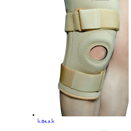
پا و مچ پا