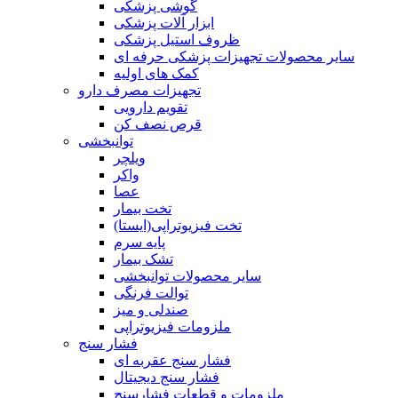
گوشی پزشکی
ابزار آلات پزشکی
ظروف استیل پزشکی
سایر محصولات تجهیزات پزشکی حرفه ای
کمک های اولیه
تجهیزات مصرف دارو
تقویم دارویی
قرص نصف کن
توانبخشی
ویلچر
واکر
عصا
تخت بیمار
تخت فیزیوتراپی(ایستا)
پایه سرم
تشک بیمار
سایر محصولات توانبخشی
توالت فرنگی
صندلی و میز
ملزومات فیزیوتراپی
فشار سنج
فشار سنج عقربه ای
فشار سنج دیجیتال
ملزومات و قطعات فشارسنج