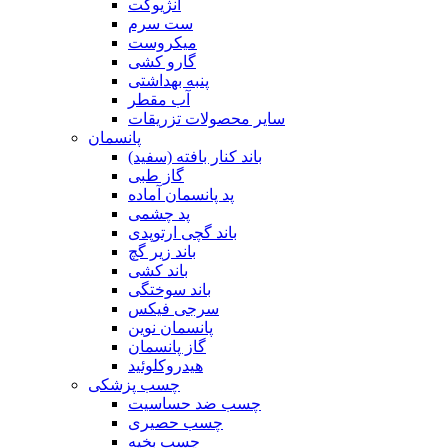
آنژیوکت
ست سرم
میکروست
گارو کشی
پنبه بهداشتی
آب مقطر
سایر محصولات تزریقات
پانسمان
باند کنار بافته (سفید)
گاز طبی
پد پانسمان آماده
پد چشمی
باند گچی ارتوپدی
باند زیر گچ
باند کشی
باند سوختگی
سرجی فیکس
پانسمان نوین
گاز پانسمان
هیدروکلوئید
چسب پزشکی
چسب ضد حساسیت
چسب حصیری
چسب بخیه