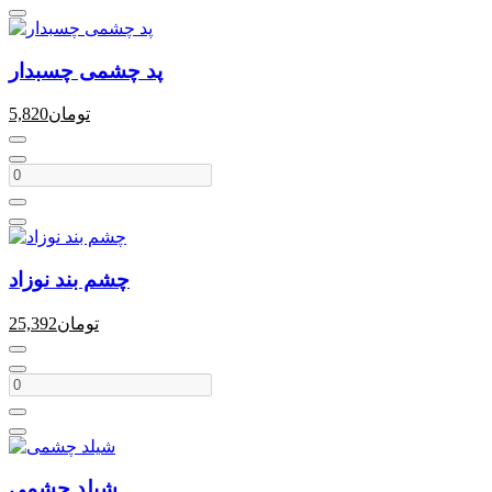
پد چشمی چسبدار
تومان
5,820
چشم بند نوزاد
تومان
25,392
شیلد چشمی