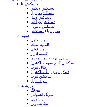
دستکش ها
دستکش لاتکس
دستکش نیتریل
دستکش ونیل
دستکش جراحی
دستکش نایلونی
سایر انواع دستکش
سوند
سوند نلاتون
کاندوم شیت
سوند فولی
کیسه ادرار
ان جی تیوب (سوند معده)
ساکشن کتتر(سوند ساکشن)
رکتال تیوپ
فینگر تیپ(رابط ساکشن)
ساکشن تیوب
سوند نازال
تزریقات
سرنگ
سرنگ انسولین
سر سوزن
اسکالپ وین