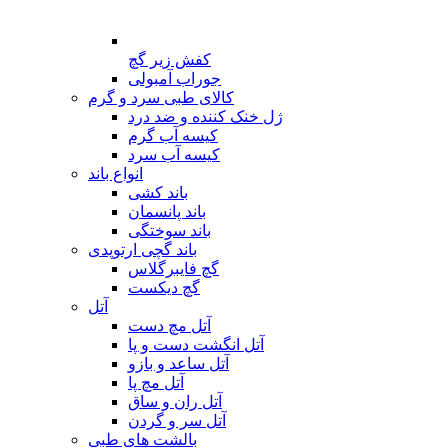
کفش زیر گچ
جوراب آمبولی
کالای طبی سرد و گرم
ژل خنک کننده و ضد درد
کیسه آب گرم
کیسه آب سرد
انواع باند
باند کشی
باند پانسمان
باند سوختگی
باند گچی ارتوپدی
گچ فایبرگلاس
گچ دیکست
آتل
آتل مچ دست
آتل انگشت دست و پا
آتل ساعد و بازو
آتل مچ پا
آتل ران و ساق
آتل سر و گردن
بالشت های طبی