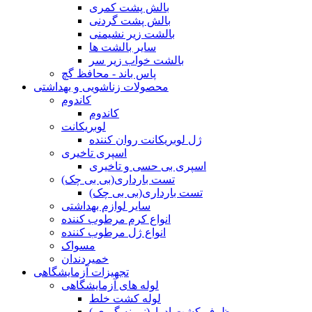
بالش پشت کمری
بالش پشت گردنی
بالشت زیر نشیمنی
سایر بالشت ها
بالشت خواب زیر سر
پاس باند - محافظ گچ
محصولات زناشویی و بهداشتی
کاندوم
کاندوم
لوبریکانت
ژل لوبریکانت روان کننده
اسپری تاخیری
اسپری بی حسی و تاخیری
تست بارداری(بی بی چک)
تست بارداری(بی بی چک)
سایر لوازم بهداشتی
انواع کرم مرطوب کننده
انواع ژل مرطوب کننده
مسواک
خمیردندان
تجهیزات آزمایشگاهی
لوله های آزمایشگاهی
لوله کشت خلط
ظرف کشت ادرار(نمونه گیری )