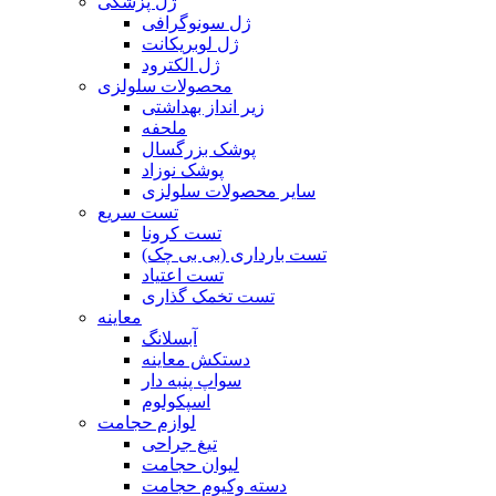
ژل پزشکی
ژل سونوگرافی
ژل لوبریکانت
ژل الکترود
محصولات سلولزی
زیر انداز بهداشتی
ملحفه
پوشک بزرگسال
پوشک نوزاد
سایر محصولات سلولزی
تست سریع
تست کرونا
تست بارداری (بی بی چک)
تست اعتیاد
تست تخمک گذاری
معاینه
آبسلانگ
دستکش معاینه
سواپ پنبه دار
اسپکولوم
لوازم حجامت
تیغ جراحی
لیوان حجامت
دسته وکیوم حجامت