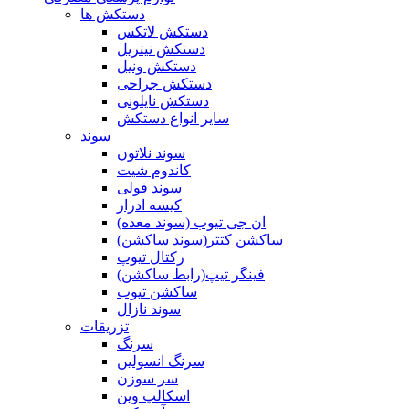
دستکش ها
دستکش لاتکس
دستکش نیتریل
دستکش ونیل
دستکش جراحی
دستکش نایلونی
سایر انواع دستکش
سوند
سوند نلاتون
کاندوم شیت
سوند فولی
کیسه ادرار
ان جی تیوب (سوند معده)
ساکشن کتتر(سوند ساکشن)
رکتال تیوپ
فینگر تیپ(رابط ساکشن)
ساکشن تیوب
سوند نازال
تزریقات
سرنگ
سرنگ انسولین
سر سوزن
اسکالپ وین