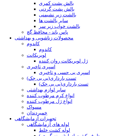
بالش پشت کمری
بالش پشت گردنی
بالشت زیر نشیمنی
سایر بالشت ها
بالشت خواب زیر سر
پاس باند - محافظ گچ
محصولات زناشویی و بهداشتی
کاندوم
کاندوم
لوبریکانت
ژل لوبریکانت روان کننده
اسپری تاخیری
اسپری بی حسی و تاخیری
تست بارداری(بی بی چک)
تست بارداری(بی بی چک)
سایر لوازم بهداشتی
انواع کرم مرطوب کننده
انواع ژل مرطوب کننده
مسواک
خمیردندان
تجهیزات آزمایشگاهی
لوله های آزمایشگاهی
لوله کشت خلط
ظرف کشت ادرار(نمونه گیری )