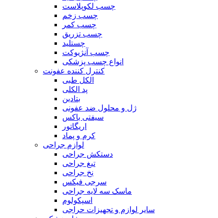
چسب لکوپلاست
چسب زخم
چسب کمر
چسب تزریق
چستلید
چسب آنژیوکت
انواع چسب پزشکی
کنترل کننده عفونت
الکل طبی
پد الکلی
بتادین
ژل و محلول ضد عفونی
سیفتی باکس
اریگاتور
کرم و پماد
لوازم جراحی
دستکش جراحی
تیغ جراحی
نخ جراحی
سرجی فیکس
ماسک سه لایه جراحی
اسپکولوم
سایر لوازم و تجهیزات حراجی