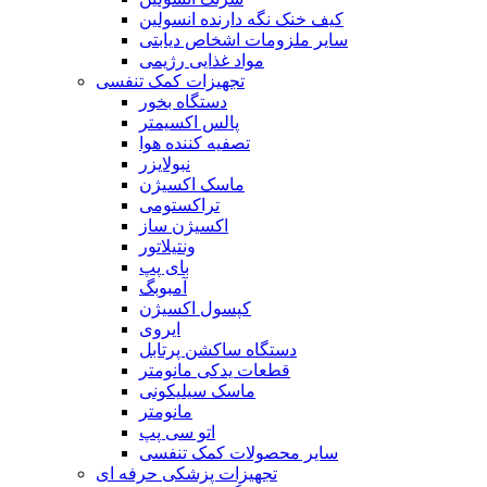
کیف خنک نگه دارنده انسولین
سایر ملزومات اشخاص دیابتی
مواد غذایی رژیمی
تجهیزات کمک تنفسی
دستگاه بخور
پالس اکسیمتر
تصفیه کننده هوا
نبولایزر
ماسک اکسیژن
تراکستومی
اکسیژن ساز
ونتیلاتور
بای پپ
آمبوبگ
کپسول اکسیژن
ایروی
دستگاه ساکشن پرتابل
قطعات یدکی مانومتر
ماسک سیلیکونی
مانومتر
اتو سی پپ
سایر محصولات کمک تنفسی
تجهیزات پزشکی حرفه ای