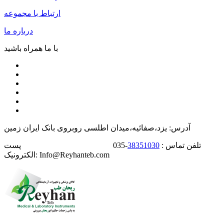
ارتباط با مجموعه
درباره ما
با ما همراه باشید
آدرس: یزد،صفائیه،میدان اطلسی روبروی بانک ایران زمین
تلفن تماس :
38351030
-035 پست
الکترونیک: Info@Reyhanteb.com