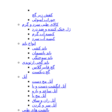
کفش زیر گچ
جوراب آمبولی
کالای طبی سرد و گرم
ژل خنک کننده و ضد درد
کیسه آب گرم
کیسه آب سرد
انواع باند
باند کشی
باند پانسمان
باند سوختگی
باند گچی ارتوپدی
گچ فایبرگلاس
گچ دیکست
آتل
آتل مچ دست
آتل انگشت دست و پا
آتل ساعد و بازو
آتل مچ پا
آتل ران و ساق
آتل سر و گردن
بالشت های طبی