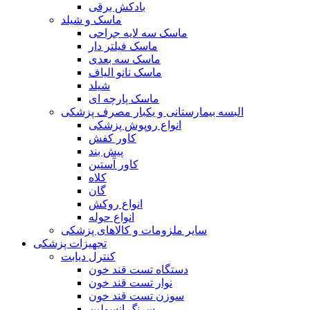
بادکش برقی
ماسک و شیلد
ماسک سه لایه جراحی
ماسک فیلتر دار
ماسک سه بعدی
ماسک نانو الیاف
شیلد
ماسک پارچه ای
البسه بیمارستانی و یکبار مصرف پزشکی
انواع روپوش پزشکی
کاور کفش
پیش بند
کاور آستین
کلاه
گان
انواع روکش
انواع حوله
سایر ملزومات و کالاهای پزشکی
تجهیزات پزشکی
کنترل دیابت
دستگاه تست قند خون
نوار تست قند خون
سوزن تست قند خون
سرنگ انسولین