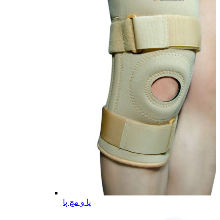
پا و مچ پا