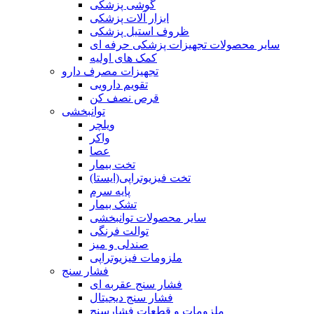
گوشی پزشکی
ابزار آلات پزشکی
ظروف استیل پزشکی
سایر محصولات تجهیزات پزشکی حرفه ای
کمک های اولیه
تجهیزات مصرف دارو
تقویم دارویی
قرص نصف کن
توانبخشی
ویلچر
واکر
عصا
تخت بیمار
تخت فیزیوتراپی(ایستا)
پایه سرم
تشک بیمار
سایر محصولات توانبخشی
توالت فرنگی
صندلی و میز
ملزومات فیزیوتراپی
فشار سنج
فشار سنج عقربه ای
فشار سنج دیجیتال
ملزومات و قطعات فشارسنج