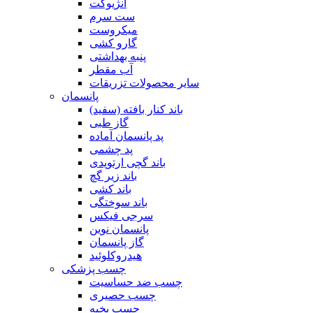
آنژیوکت
ست سرم
میکروست
گارو کشی
پنبه بهداشتی
آب مقطر
سایر محصولات تزریقات
پانسمان
باند کنار بافته (سفید)
گاز طبی
پد پانسمان آماده
پد چشمی
باند گچی ارتوپدی
باند زیر گچ
باند کشی
باند سوختگی
سرجی فیکس
پانسمان نوین
گاز پانسمان
هیدروکلوئید
چسب پزشکی
چسب ضد حساسیت
چسب حصیری
چسب بخیه