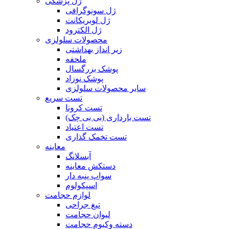
ژل پزشکی
ژل سونوگرافی
ژل لوبریکانت
ژل الکترود
محصولات سلولزی
زیر انداز بهداشتی
ملحفه
پوشک بزرگسال
پوشک نوزاد
سایر محصولات سلولزی
تست سریع
تست کرونا
تست بارداری (بی بی چک)
تست اعتیاد
تست تخمک گذاری
معاینه
آبسلانگ
دستکش معاینه
سواپ پنبه دار
اسپکولوم
لوازم حجامت
تیغ جراحی
لیوان حجامت
دسته وکیوم حجامت