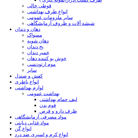
قوطی خالی
انواع ظرف بهداشتی
سایر ملزومات عمومی
شیشه آلات و ظروف آزمایشگاهی
دهان و دندان
مسواک
دهان شویه
نخ دندان
خمیر دندان
خوش بو کننده دهان
موم ارتودنسی
سایر
کفش و صندل
انواع باطری
لوازم بهداشتی
بهداشت عمومی
لیف حمام بهداشتی
فوم بدن
ظرف دارو و قرص
مواد مصرفی آزمایشگاهی
مواد غذایی دیابتی
انواع گن
انواع کرم و اسپری ضد درد