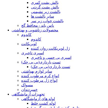
بالش پشت کمری
بالش پشت گردنی
بالشت زیر نشیمنی
سایر بالشت ها
بالشت خواب زیر سر
پاس باند - محافظ گچ
محصولات زناشویی و بهداشتی
کاندوم
کاندوم
لوبریکانت
ژل لوبریکانت روان کننده
اسپری تاخیری
اسپری بی حسی و تاخیری
تست بارداری(بی بی چک)
تست بارداری(بی بی چک)
سایر لوازم بهداشتی
انواع کرم مرطوب کننده
انواع ژل مرطوب کننده
مسواک
خمیردندان
تجهیزات آزمایشگاهی
لوله های آزمایشگاهی
لوله کشت خلط
ظرف کشت ادرار(نمونه گیری )