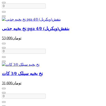
نخ بخیه جذبی pga 4/0 بنفش(ویکریل)
تومان
53,000
نخ بخیه سیلک 3/0 کات
تومان
31,600