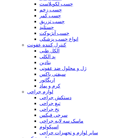
چسب لکوپلاست
چسب زخم
چسب کمر
چسب تزریق
چستلید
چسب آنژیوکت
انواع چسب پزشکی
کنترل کننده عفونت
الکل طبی
پد الکلی
بتادین
ژل و محلول ضد عفونی
سیفتی باکس
اریگاتور
کرم و پماد
لوازم جراحی
دستکش جراحی
تیغ جراحی
نخ جراحی
سرجی فیکس
ماسک سه لایه جراحی
اسپکولوم
سایر لوازم و تجهیزات حراجی