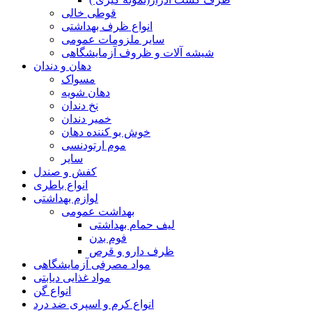
قوطی خالی
انواع ظرف بهداشتی
سایر ملزومات عمومی
شیشه آلات و ظروف آزمایشگاهی
دهان و دندان
مسواک
دهان شویه
نخ دندان
خمیر دندان
خوش بو کننده دهان
موم ارتودنسی
سایر
کفش و صندل
انواع باطری
لوازم بهداشتی
بهداشت عمومی
لیف حمام بهداشتی
فوم بدن
ظرف دارو و قرص
مواد مصرفی آزمایشگاهی
مواد غذایی دیابتی
انواع گن
انواع کرم و اسپری ضد درد