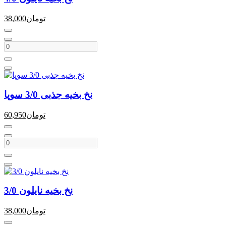
تومان
38,000
نخ بخیه جذبی 3/0 سوپا
تومان
60,950
نخ بخیه نایلون 3/0
تومان
38,000