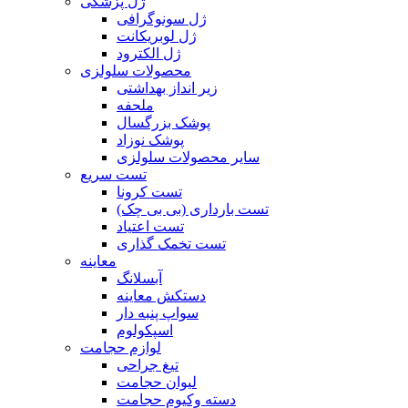
ژل پزشکی
ژل سونوگرافی
ژل لوبریکانت
ژل الکترود
محصولات سلولزی
زیر انداز بهداشتی
ملحفه
پوشک بزرگسال
پوشک نوزاد
سایر محصولات سلولزی
تست سریع
تست کرونا
تست بارداری (بی بی چک)
تست اعتیاد
تست تخمک گذاری
معاینه
آبسلانگ
دستکش معاینه
سواپ پنبه دار
اسپکولوم
لوازم حجامت
تیغ جراحی
لیوان حجامت
دسته وکیوم حجامت