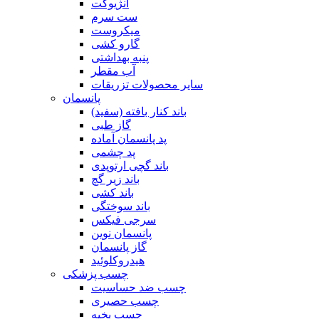
آنژیوکت
ست سرم
میکروست
گارو کشی
پنبه بهداشتی
آب مقطر
سایر محصولات تزریقات
پانسمان
باند کنار بافته (سفید)
گاز طبی
پد پانسمان آماده
پد چشمی
باند گچی ارتوپدی
باند زیر گچ
باند کشی
باند سوختگی
سرجی فیکس
پانسمان نوین
گاز پانسمان
هیدروکلوئید
چسب پزشکی
چسب ضد حساسیت
چسب حصیری
چسب بخیه