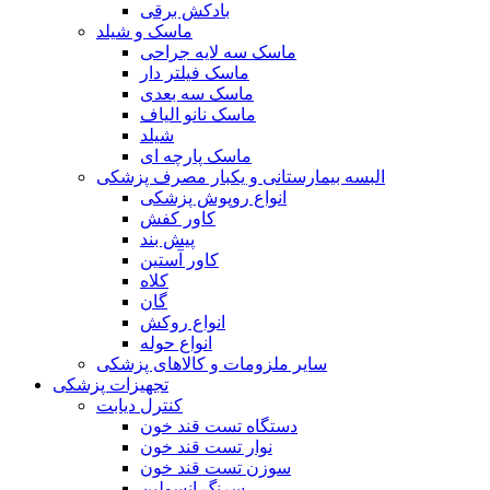
بادکش برقی
ماسک و شیلد
ماسک سه لایه جراحی
ماسک فیلتر دار
ماسک سه بعدی
ماسک نانو الیاف
شیلد
ماسک پارچه ای
البسه بیمارستانی و یکبار مصرف پزشکی
انواع روپوش پزشکی
کاور کفش
پیش بند
کاور آستین
کلاه
گان
انواع روکش
انواع حوله
سایر ملزومات و کالاهای پزشکی
تجهیزات پزشکی
کنترل دیابت
دستگاه تست قند خون
نوار تست قند خون
سوزن تست قند خون
سرنگ انسولین