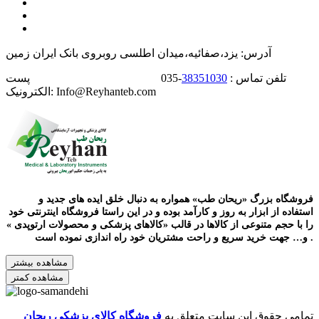
آدرس: یزد،صفائیه،میدان اطلسی روبروی بانک ایران زمین
تلفن تماس :
38351030
-035 پست
الکترونیک: Info@Reyhanteb.com
فروشگاه بزرگ «ریحان طب» همواره به دنبال خلق ایده های جدید و
استفاده از ابزار به روز و کارآمد بوده و در این راستا فروشگاه اینترنتی خود
را با حجم متنوعی از کالاها در قالب «کالاهای پزشکی و محصولات ارتوپدی »
و… جهت خرید سریع و راحت مشتریان خود راه اندازی نموده است .
مشاهده بیشتر
مشاهده کمتر
تمامی حقوق این سایت متعلق به
فروشگاه کالای پزشکی ریحان