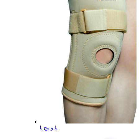
پا و مچ پا