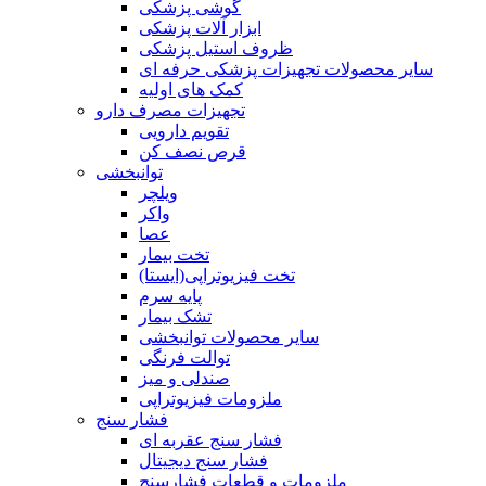
گوشی پزشکی
ابزار آلات پزشکی
ظروف استیل پزشکی
سایر محصولات تجهیزات پزشکی حرفه ای
کمک های اولیه
تجهیزات مصرف دارو
تقویم دارویی
قرص نصف کن
توانبخشی
ویلچر
واکر
عصا
تخت بیمار
تخت فیزیوتراپی(ایستا)
پایه سرم
تشک بیمار
سایر محصولات توانبخشی
توالت فرنگی
صندلی و میز
ملزومات فیزیوتراپی
فشار سنج
فشار سنج عقربه ای
فشار سنج دیجیتال
ملزومات و قطعات فشارسنج