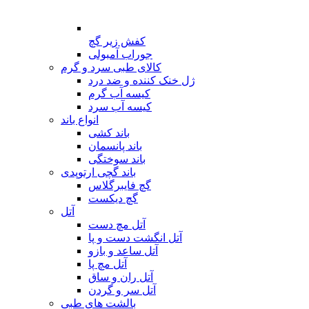
کفش زیر گچ
جوراب آمبولی
کالای طبی سرد و گرم
ژل خنک کننده و ضد درد
کیسه آب گرم
کیسه آب سرد
انواع باند
باند کشی
باند پانسمان
باند سوختگی
باند گچی ارتوپدی
گچ فایبرگلاس
گچ دیکست
آتل
آتل مچ دست
آتل انگشت دست و پا
آتل ساعد و بازو
آتل مچ پا
آتل ران و ساق
آتل سر و گردن
بالشت های طبی