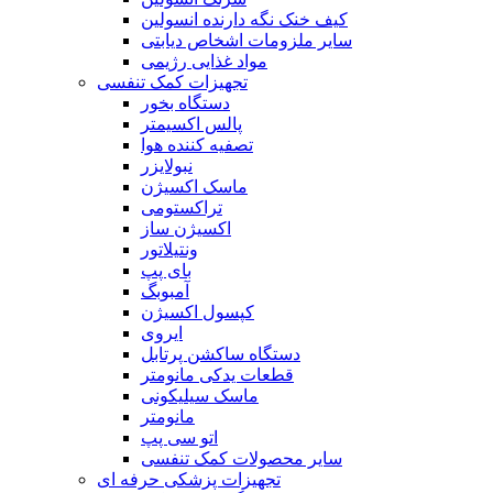
کیف خنک نگه دارنده انسولین
سایر ملزومات اشخاص دیابتی
مواد غذایی رژیمی
تجهیزات کمک تنفسی
دستگاه بخور
پالس اکسیمتر
تصفیه کننده هوا
نبولایزر
ماسک اکسیژن
تراکستومی
اکسیژن ساز
ونتیلاتور
بای پپ
آمبوبگ
کپسول اکسیژن
ایروی
دستگاه ساکشن پرتابل
قطعات یدکی مانومتر
ماسک سیلیکونی
مانومتر
اتو سی پپ
سایر محصولات کمک تنفسی
تجهیزات پزشکی حرفه ای