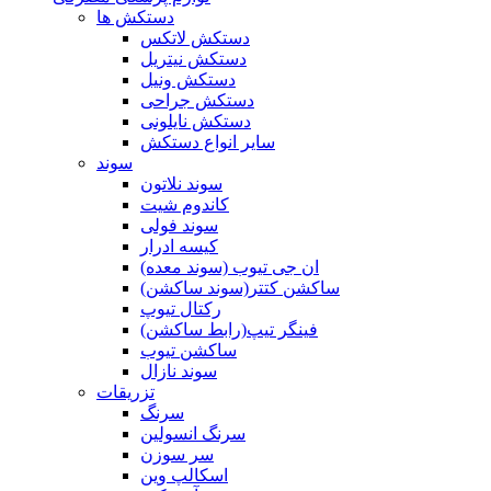
دستکش ها
دستکش لاتکس
دستکش نیتریل
دستکش ونیل
دستکش جراحی
دستکش نایلونی
سایر انواع دستکش
سوند
سوند نلاتون
کاندوم شیت
سوند فولی
کیسه ادرار
ان جی تیوب (سوند معده)
ساکشن کتتر(سوند ساکشن)
رکتال تیوپ
فینگر تیپ(رابط ساکشن)
ساکشن تیوب
سوند نازال
تزریقات
سرنگ
سرنگ انسولین
سر سوزن
اسکالپ وین