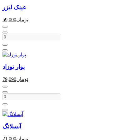
عینک لیزر
تومان
59,000
پوار نوزاد
تومان
79,090
آبسلانگ
تومان
21,000