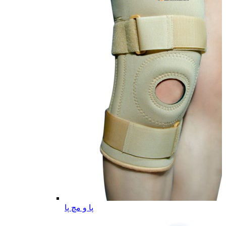
پا و مچ پا