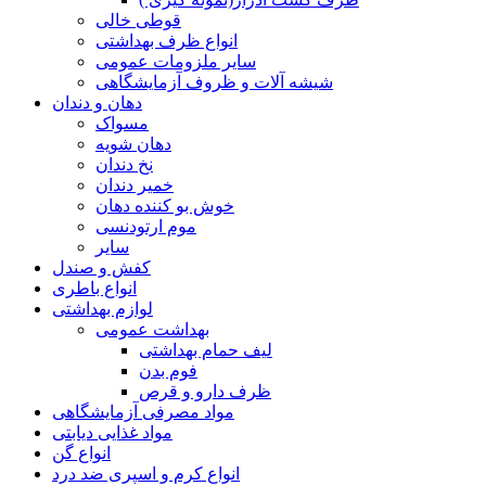
قوطی خالی
انواع ظرف بهداشتی
سایر ملزومات عمومی
شیشه آلات و ظروف آزمایشگاهی
دهان و دندان
مسواک
دهان شویه
نخ دندان
خمیر دندان
خوش بو کننده دهان
موم ارتودنسی
سایر
کفش و صندل
انواع باطری
لوازم بهداشتی
بهداشت عمومی
لیف حمام بهداشتی
فوم بدن
ظرف دارو و قرص
مواد مصرفی آزمایشگاهی
مواد غذایی دیابتی
انواع گن
انواع کرم و اسپری ضد درد