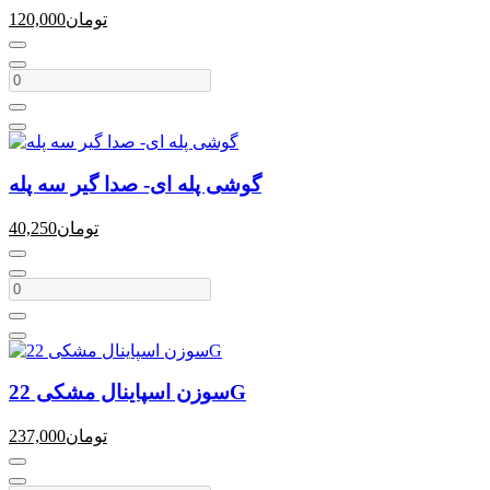
تومان
120,000
گوشی پله ای- صدا گیر سه پله
تومان
40,250
سوزن اسپاینال مشکی 22G
تومان
237,000