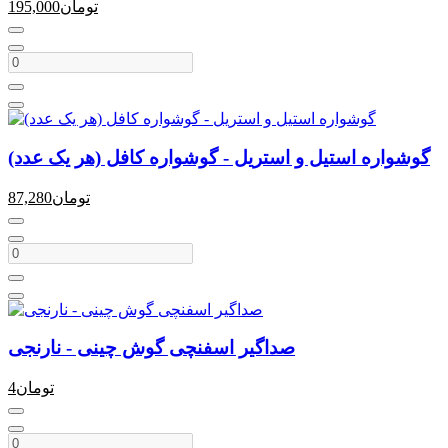
تومان
195,000
گوشواره استیل و استریل - گوشواره کافل (هر یک عدد)
تومان
87,280
صداگیر اسفنچی گوش چینی - نارنجی
تومان
4