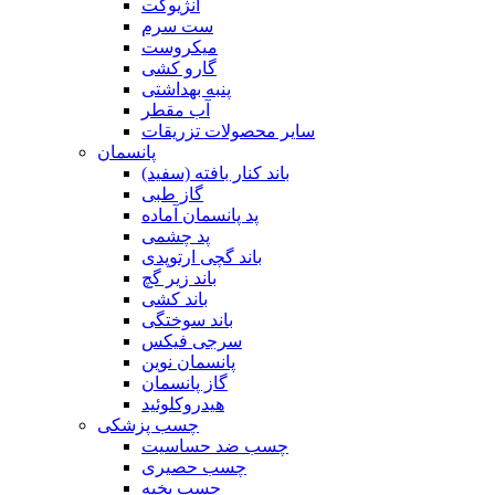
آنژیوکت
ست سرم
میکروست
گارو کشی
پنبه بهداشتی
آب مقطر
سایر محصولات تزریقات
پانسمان
باند کنار بافته (سفید)
گاز طبی
پد پانسمان آماده
پد چشمی
باند گچی ارتوپدی
باند زیر گچ
باند کشی
باند سوختگی
سرجی فیکس
پانسمان نوین
گاز پانسمان
هیدروکلوئید
چسب پزشکی
چسب ضد حساسیت
چسب حصیری
چسب بخیه