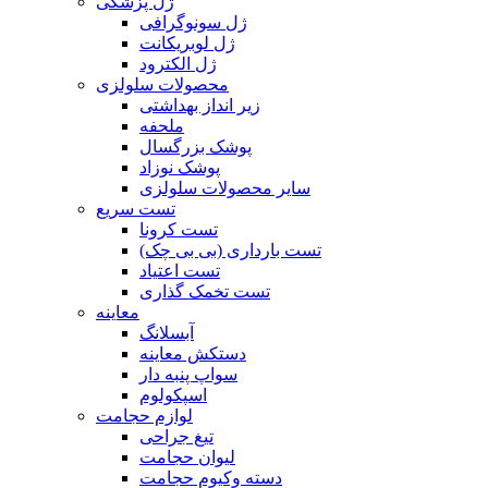
ژل پزشکی
ژل سونوگرافی
ژل لوبریکانت
ژل الکترود
محصولات سلولزی
زیر انداز بهداشتی
ملحفه
پوشک بزرگسال
پوشک نوزاد
سایر محصولات سلولزی
تست سریع
تست کرونا
تست بارداری (بی بی چک)
تست اعتیاد
تست تخمک گذاری
معاینه
آبسلانگ
دستکش معاینه
سواپ پنبه دار
اسپکولوم
لوازم حجامت
تیغ جراحی
لیوان حجامت
دسته وکیوم حجامت