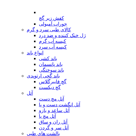
کفش زیر گچ
جوراب آمبولی
کالای طبی سرد و گرم
ژل خنک کننده و ضد درد
کیسه آب گرم
کیسه آب سرد
انواع باند
باند کشی
باند پانسمان
باند سوختگی
باند گچی ارتوپدی
گچ فایبرگلاس
گچ دیکست
آتل
آتل مچ دست
آتل انگشت دست و پا
آتل ساعد و بازو
آتل مچ پا
آتل ران و ساق
آتل سر و گردن
بالشت های طبی