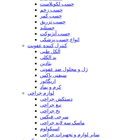
چسب لکوپلاست
چسب زخم
چسب کمر
چسب تزریق
چستلید
چسب آنژیوکت
انواع چسب پزشکی
کنترل کننده عفونت
الکل طبی
پد الکلی
بتادین
ژل و محلول ضد عفونی
سیفتی باکس
اریگاتور
کرم و پماد
لوازم جراحی
دستکش جراحی
تیغ جراحی
نخ جراحی
سرجی فیکس
ماسک سه لایه جراحی
اسپکولوم
سایر لوازم و تجهیزات حراجی