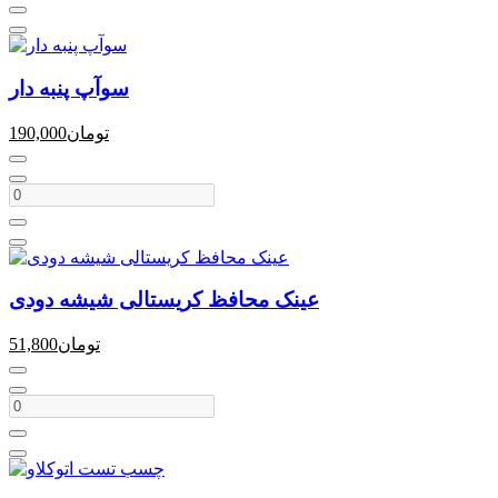
سوآپ پنبه دار
تومان
190,000
عینک محافظ کریستالی شیشه دودی
تومان
51,800