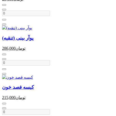
پوآر بینی (تنقیه)
تومان
286,000
کیسه فصد خون
تومان
215,000