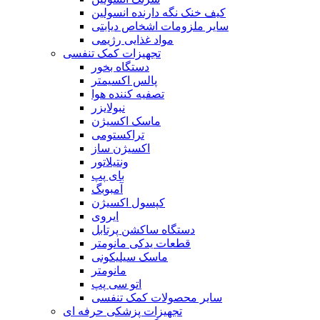
کیف خنک نگه دارنده انسولین
سایر ملزومات اشخاص دیابتی
مواد غذایی رژیمی
تجهیزات کمک تنفسی
دستگاه بخور
پالس اکسیمتر
تصفیه کننده هوا
نبولایزر
ماسک اکسیژن
تراکستومی
اکسیژن ساز
ونتیلاتور
بای پپ
آمبوبگ
کپسول اکسیژن
ایروی
دستگاه ساکشن پرتابل
قطعات یدکی مانومتر
ماسک سیلیکونی
مانومتر
اتو سی پپ
سایر محصولات کمک تنفسی
تجهیزات پزشکی حرفه ای