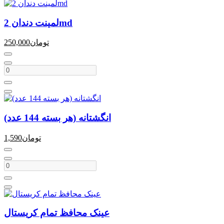
لمینت دندان 2md
تومان
250,000
انگشتانه (هر بسته 144 عدد)
تومان
1,590
عینک محافظ تمام کریستال