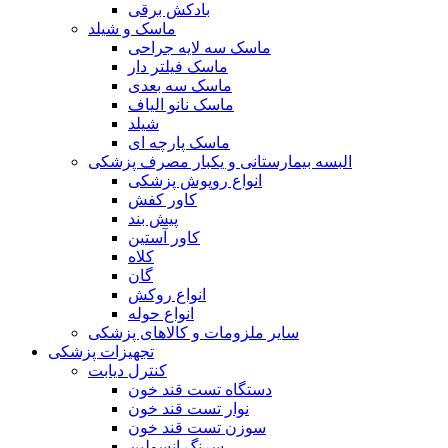
بادکش برقی
ماسک و شیلد
ماسک سه لایه جراحی
ماسک فیلتر دار
ماسک سه بعدی
ماسک نانو الیاف
شیلد
ماسک پارچه ای
البسه بیمارستانی و یکبار مصرف پزشکی
انواع روپوش پزشکی
کاور کفش
پیش بند
کاور آستین
کلاه
گان
انواع روکش
انواع حوله
سایر ملزومات و کالاهای پزشکی
تجهیزات پزشکی
کنترل دیابت
دستگاه تست قند خون
نوار تست قند خون
سوزن تست قند خون
سرنگ انسولین