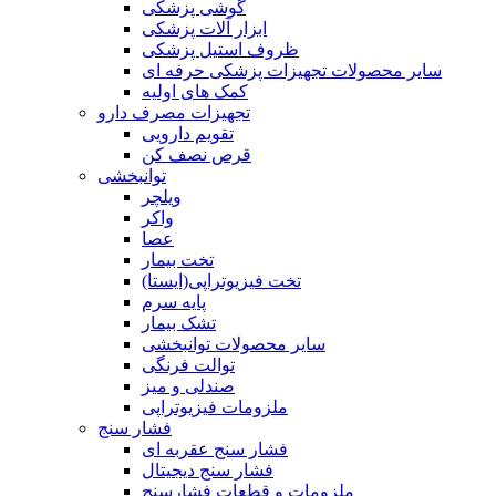
گوشی پزشکی
ابزار آلات پزشکی
ظروف استیل پزشکی
سایر محصولات تجهیزات پزشکی حرفه ای
کمک های اولیه
تجهیزات مصرف دارو
تقویم دارویی
قرص نصف کن
توانبخشی
ویلچر
واکر
عصا
تخت بیمار
تخت فیزیوتراپی(ایستا)
پایه سرم
تشک بیمار
سایر محصولات توانبخشی
توالت فرنگی
صندلی و میز
ملزومات فیزیوتراپی
فشار سنج
فشار سنج عقربه ای
فشار سنج دیجیتال
ملزومات و قطعات فشارسنج