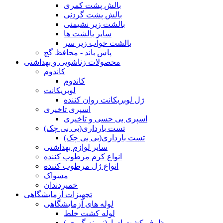
بالش پشت کمری
بالش پشت گردنی
بالشت زیر نشیمنی
سایر بالشت ها
بالشت خواب زیر سر
پاس باند - محافظ گچ
محصولات زناشویی و بهداشتی
کاندوم
کاندوم
لوبریکانت
ژل لوبریکانت روان کننده
اسپری تاخیری
اسپری بی حسی و تاخیری
تست بارداری(بی بی چک)
تست بارداری(بی بی چک)
سایر لوازم بهداشتی
انواع کرم مرطوب کننده
انواع ژل مرطوب کننده
مسواک
خمیردندان
تجهیزات آزمایشگاهی
لوله های آزمایشگاهی
لوله کشت خلط
ظرف کشت ادرار(نمونه گیری )