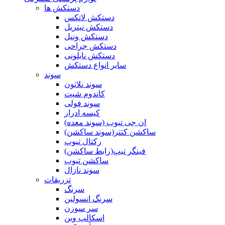
دستکش ها
دستکش لاتکس
دستکش نیتریل
دستکش ونیل
دستکش جراحی
دستکش نایلونی
سایر انواع دستکش
سوند
سوند نلاتون
کاندوم شیت
سوند فولی
کیسه ادرار
ان جی تیوب (سوند معده)
ساکشن کتتر(سوند ساکشن)
رکتال تیوپ
فینگر تیپ(رابط ساکشن)
ساکشن تیوب
سوند نازال
تزریقات
سرنگ
سرنگ انسولین
سر سوزن
اسکالپ وین