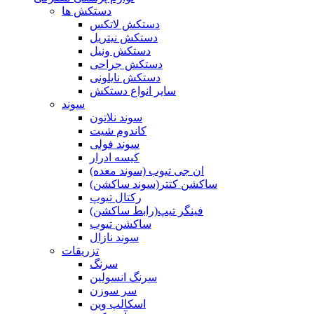
دستکش ها
دستکش لاتکس
دستکش نیتریل
دستکش ونیل
دستکش جراحی
دستکش نایلونی
سایر انواع دستکش
سوند
سوند نلاتون
کاندوم شیت
سوند فولی
کیسه ادرار
ان جی تیوب (سوند معده)
ساکشن کتتر(سوند ساکشن)
رکتال تیوپ
فینگر تیپ(رابط ساکشن)
ساکشن تیوب
سوند نازال
تزریقات
سرنگ
سرنگ انسولین
سر سوزن
اسکالپ وین