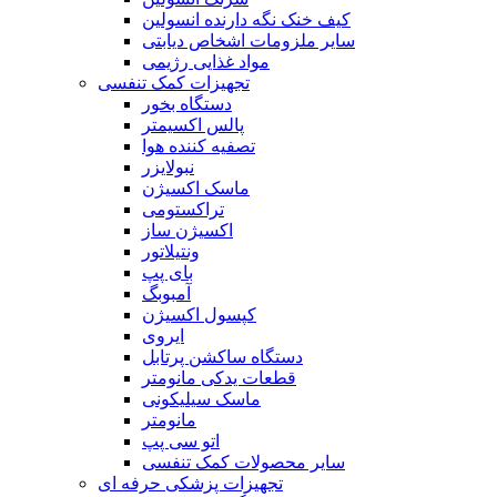
کیف خنک نگه دارنده انسولین
سایر ملزومات اشخاص دیابتی
مواد غذایی رژیمی
تجهیزات کمک تنفسی
دستگاه بخور
پالس اکسیمتر
تصفیه کننده هوا
نبولایزر
ماسک اکسیژن
تراکستومی
اکسیژن ساز
ونتیلاتور
بای پپ
آمبوبگ
کپسول اکسیژن
ایروی
دستگاه ساکشن پرتابل
قطعات یدکی مانومتر
ماسک سیلیکونی
مانومتر
اتو سی پپ
سایر محصولات کمک تنفسی
تجهیزات پزشکی حرفه ای