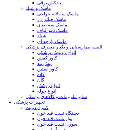
بادکش برقی
ماسک و شیلد
ماسک سه لایه جراحی
ماسک فیلتر دار
ماسک سه بعدی
ماسک نانو الیاف
شیلد
ماسک پارچه ای
البسه بیمارستانی و یکبار مصرف پزشکی
انواع روپوش پزشکی
کاور کفش
پیش بند
کاور آستین
کلاه
گان
انواع روکش
انواع حوله
سایر ملزومات و کالاهای پزشکی
تجهیزات پزشکی
کنترل دیابت
دستگاه تست قند خون
نوار تست قند خون
سوزن تست قند خون
سرنگ انسولین