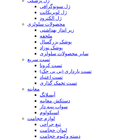
ژل پزشکی
ژل سونوگرافی
ژل لوبریکانت
ژل الکترود
محصولات سلولزی
زیر انداز بهداشتی
ملحفه
پوشک بزرگسال
پوشک نوزاد
سایر محصولات سلولزی
تست سریع
تست کرونا
تست بارداری (بی بی چک)
تست اعتیاد
تست تخمک گذاری
معاینه
آبسلانگ
دستکش معاینه
سواپ پنبه دار
اسپکولوم
لوازم حجامت
تیغ جراحی
لیوان حجامت
دسته وکیوم حجامت