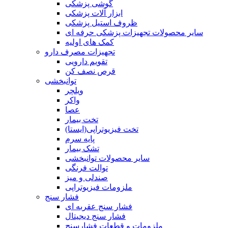
گوشی پزشکی
ابزار آلات پزشکی
ظروف استیل پزشکی
سایر محصولات تجهیزات پزشکی حرفه ای
کمک های اولیه
تجهیزات مصرف دارو
تقویم دارویی
قرص نصف کن
توانبخشی
ویلچر
واکر
عصا
تخت بیمار
تخت فیزیوتراپی(ایستا)
پایه سرم
تشک بیمار
سایر محصولات توانبخشی
توالت فرنگی
صندلی و میز
ملزومات فیزیوتراپی
فشار سنج
فشار سنج عقربه ای
فشار سنج دیجیتال
ملزومات و قطعات فشارسنج