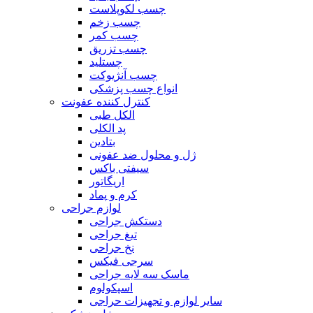
چسب لکوپلاست
چسب زخم
چسب کمر
چسب تزریق
چستلید
چسب آنژیوکت
انواع چسب پزشکی
کنترل کننده عفونت
الکل طبی
پد الکلی
بتادین
ژل و محلول ضد عفونی
سیفتی باکس
اریگاتور
کرم و پماد
لوازم جراحی
دستکش جراحی
تیغ جراحی
نخ جراحی
سرجی فیکس
ماسک سه لایه جراحی
اسپکولوم
سایر لوازم و تجهیزات حراجی