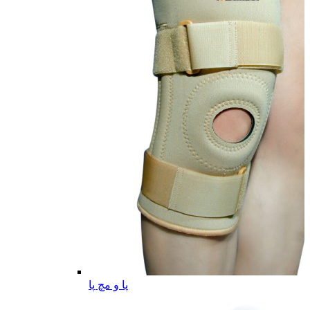
پا و مچ پا