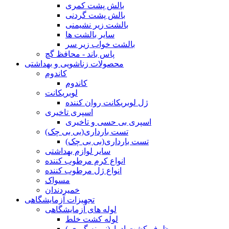
بالش پشت کمری
بالش پشت گردنی
بالشت زیر نشیمنی
سایر بالشت ها
بالشت خواب زیر سر
پاس باند - محافظ گچ
محصولات زناشویی و بهداشتی
کاندوم
کاندوم
لوبریکانت
ژل لوبریکانت روان کننده
اسپری تاخیری
اسپری بی حسی و تاخیری
تست بارداری(بی بی چک)
تست بارداری(بی بی چک)
سایر لوازم بهداشتی
انواع کرم مرطوب کننده
انواع ژل مرطوب کننده
مسواک
خمیردندان
تجهیزات آزمایشگاهی
لوله های آزمایشگاهی
لوله کشت خلط
ظرف کشت ادرار(نمونه گیری )