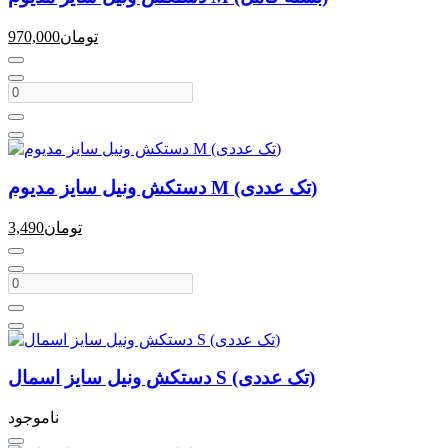
تومان
970,000
دستکش ونیل سایز مدیوم M (تک عددی)
تومان
3,490
دستکش ونیل سایز اسمال S (تک عددی)
ناموجود