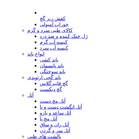
کفش زیر گچ
جوراب آمبولی
کالای طبی سرد و گرم
ژل خنک کننده و ضد درد
کیسه آب گرم
کیسه آب سرد
انواع باند
باند کشی
باند پانسمان
باند سوختگی
باند گچی ارتوپدی
گچ فایبرگلاس
گچ دیکست
آتل
آتل مچ دست
آتل انگشت دست و پا
آتل ساعد و بازو
آتل مچ پا
آتل ران و ساق
آتل سر و گردن
بالشت های طبی