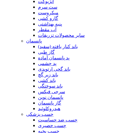
آنژیوکت
ست سرم
میکروست
گارو کشی
پنبه بهداشتی
آب مقطر
سایر محصولات تزریقات
پانسمان
باند کنار بافته (سفید)
گاز طبی
پد پانسمان آماده
پد چشمی
باند گچی ارتوپدی
باند زیر گچ
باند کشی
باند سوختگی
سرجی فیکس
پانسمان نوین
گاز پانسمان
هیدروکلوئید
چسب پزشکی
چسب ضد حساسیت
چسب حصیری
چسب بخیه