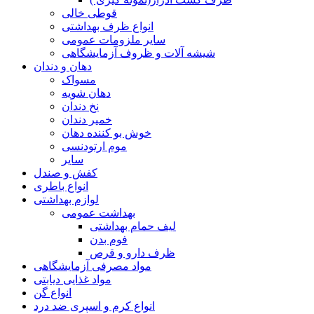
قوطی خالی
انواع ظرف بهداشتی
سایر ملزومات عمومی
شیشه آلات و ظروف آزمایشگاهی
دهان و دندان
مسواک
دهان شویه
نخ دندان
خمیر دندان
خوش بو کننده دهان
موم ارتودنسی
سایر
کفش و صندل
انواع باطری
لوازم بهداشتی
بهداشت عمومی
لیف حمام بهداشتی
فوم بدن
ظرف دارو و قرص
مواد مصرفی آزمایشگاهی
مواد غذایی دیابتی
انواع گن
انواع کرم و اسپری ضد درد