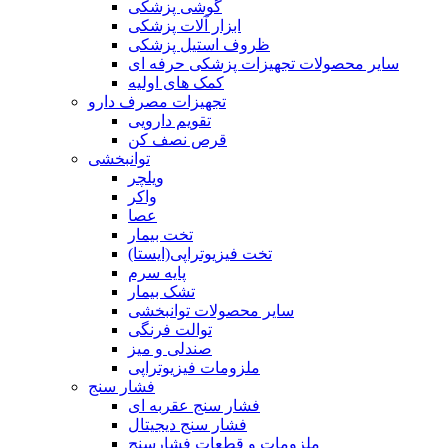
گوشی پزشکی
ابزار آلات پزشکی
ظروف استیل پزشکی
سایر محصولات تجهیزات پزشکی حرفه ای
کمک های اولیه
تجهیزات مصرف دارو
تقویم دارویی
قرص نصف کن
توانبخشی
ویلچر
واکر
عصا
تخت بیمار
تخت فیزیوتراپی(ایستا)
پایه سرم
تشک بیمار
سایر محصولات توانبخشی
توالت فرنگی
صندلی و میز
ملزومات فیزیوتراپی
فشار سنج
فشار سنج عقربه ای
فشار سنج دیجیتال
ملزومات و قطعات فشارسنج