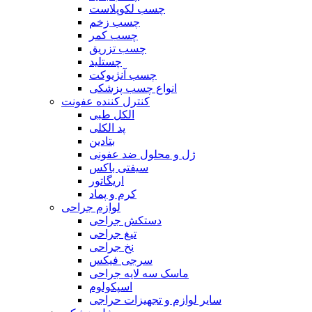
چسب لکوپلاست
چسب زخم
چسب کمر
چسب تزریق
چستلید
چسب آنژیوکت
انواع چسب پزشکی
کنترل کننده عفونت
الکل طبی
پد الکلی
بتادین
ژل و محلول ضد عفونی
سیفتی باکس
اریگاتور
کرم و پماد
لوازم جراحی
دستکش جراحی
تیغ جراحی
نخ جراحی
سرجی فیکس
ماسک سه لایه جراحی
اسپکولوم
سایر لوازم و تجهیزات حراجی