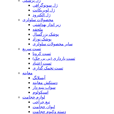
ژل پزشکی
ژل سونوگرافی
ژل لوبریکانت
ژل الکترود
محصولات سلولزی
زیر انداز بهداشتی
ملحفه
پوشک بزرگسال
پوشک نوزاد
سایر محصولات سلولزی
تست سریع
تست کرونا
تست بارداری (بی بی چک)
تست اعتیاد
تست تخمک گذاری
معاینه
آبسلانگ
دستکش معاینه
سواپ پنبه دار
اسپکولوم
لوازم حجامت
تیغ جراحی
لیوان حجامت
دسته وکیوم حجامت