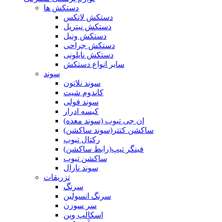
دستکش ها
دستکش لاتکس
دستکش نیتریل
دستکش ونیل
دستکش جراحی
دستکش نایلونی
سایر انواع دستکش
سوند
سوند نلاتون
کاندوم شیت
سوند فولی
کیسه ادرار
ان جی تیوب (سوند معده)
ساکشن کتتر(سوند ساکشن)
رکتال تیوپ
فینگر تیپ(رابط ساکشن)
ساکشن تیوب
سوند نازال
تزریقات
سرنگ
سرنگ انسولین
سر سوزن
اسکالپ وین