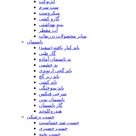
آنژیوکت
ست سرم
میکروست
گارو کشی
پنبه بهداشتی
آب مقطر
سایر محصولات تزریقات
پانسمان
باند کنار بافته (سفید)
گاز طبی
پد پانسمان آماده
پد چشمی
باند گچی ارتوپدی
باند زیر گچ
باند کشی
باند سوختگی
سرجی فیکس
پانسمان نوین
گاز پانسمان
هیدروکلوئید
چسب پزشکی
چسب ضد حساسیت
چسب حصیری
چسب بخیه