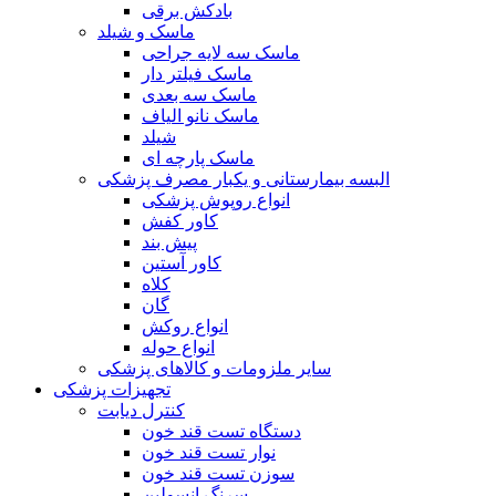
بادکش برقی
ماسک و شیلد
ماسک سه لایه جراحی
ماسک فیلتر دار
ماسک سه بعدی
ماسک نانو الیاف
شیلد
ماسک پارچه ای
البسه بیمارستانی و یکبار مصرف پزشکی
انواع روپوش پزشکی
کاور کفش
پیش بند
کاور آستین
کلاه
گان
انواع روکش
انواع حوله
سایر ملزومات و کالاهای پزشکی
تجهیزات پزشکی
کنترل دیابت
دستگاه تست قند خون
نوار تست قند خون
سوزن تست قند خون
سرنگ انسولین