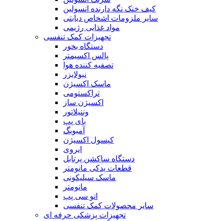
کیف خنک نگه دارنده انسولین
سایر ملزومات اشخاص دیابتی
مواد غذایی رژیمی
تجهیزات کمک تنفسی
دستگاه بخور
پالس اکسیمتر
تصفیه کننده هوا
نبولایزر
ماسک اکسیژن
تراکستومی
اکسیژن ساز
ونتیلاتور
بای پپ
آمبوبگ
کپسول اکسیژن
ایروی
دستگاه ساکشن پرتابل
قطعات یدکی مانومتر
ماسک سیلیکونی
مانومتر
اتو سی پپ
سایر محصولات کمک تنفسی
تجهیزات پزشکی حرفه ای