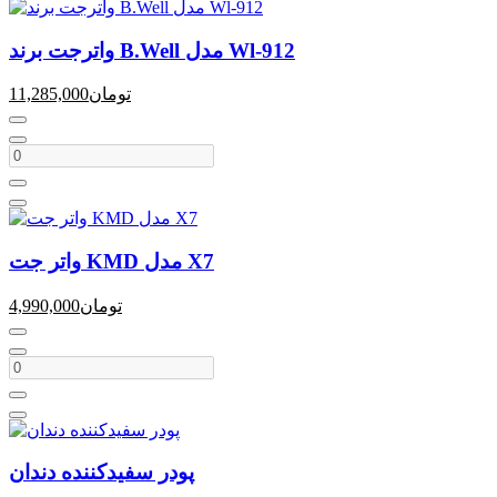
واترجت برند B.Well مدل Wl-912
تومان
11,285,000
واتر جت KMD مدل X7
تومان
4,990,000
پودر سفیدکننده دندان