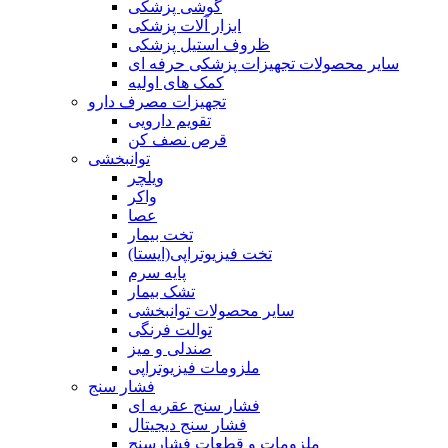
گوشی پزشکی
ابزار آلات پزشکی
ظروف استیل پزشکی
سایر محصولات تجهیزات پزشکی حرفه ای
کمک های اولیه
تجهیزات مصرف دارو
تقویم دارویی
قرص نصف کن
توانبخشی
ویلچر
واکر
عصا
تخت بیمار
تخت فیزیوتراپی(ایستا)
پایه سرم
تشک بیمار
سایر محصولات توانبخشی
توالت فرنگی
صندلی و میز
ملزومات فیزیوتراپی
فشار سنج
فشار سنج عقربه ای
فشار سنج دیجیتال
ملزومات و قطعات فشارسنج