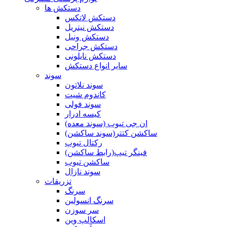
دستکش ها
دستکش لاتکس
دستکش نیتریل
دستکش ونیل
دستکش جراحی
دستکش نایلونی
سایر انواع دستکش
سوند
سوند نلاتون
کاندوم شیت
سوند فولی
کیسه ادرار
ان جی تیوب (سوند معده)
ساکشن کتتر(سوند ساکشن)
رکتال تیوپ
فینگر تیپ(رابط ساکشن)
ساکشن تیوب
سوند نازال
تزریقات
سرنگ
سرنگ انسولین
سر سوزن
اسکالپ وین