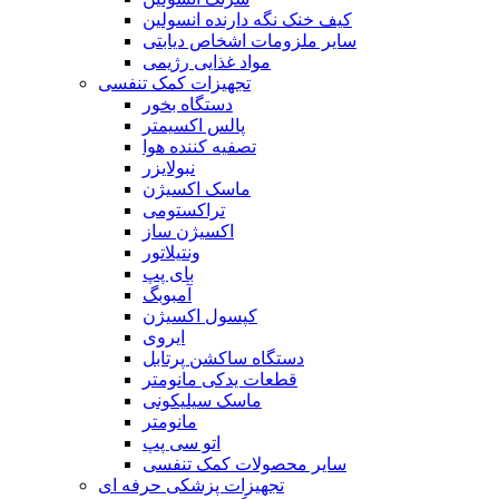
کیف خنک نگه دارنده انسولین
سایر ملزومات اشخاص دیابتی
مواد غذایی رژیمی
تجهیزات کمک تنفسی
دستگاه بخور
پالس اکسیمتر
تصفیه کننده هوا
نبولایزر
ماسک اکسیژن
تراکستومی
اکسیژن ساز
ونتیلاتور
بای پپ
آمبوبگ
کپسول اکسیژن
ایروی
دستگاه ساکشن پرتابل
قطعات یدکی مانومتر
ماسک سیلیکونی
مانومتر
اتو سی پپ
سایر محصولات کمک تنفسی
تجهیزات پزشکی حرفه ای