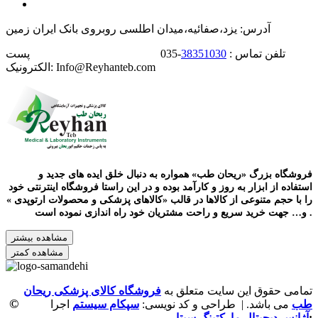
آدرس: یزد،صفائیه،میدان اطلسی روبروی بانک ایران زمین
تلفن تماس :
38351030
-035 پست
الکترونیک: Info@Reyhanteb.com
فروشگاه بزرگ «ریحان طب» همواره به دنبال خلق ایده های جدید و
استفاده از ابزار به روز و کارآمد بوده و در این راستا فروشگاه اینترنتی خود
را با حجم متنوعی از کالاها در قالب «کالاهای پزشکی و محصولات ارتوپدی »
و… جهت خرید سریع و راحت مشتریان خود راه اندازی نموده است .
مشاهده بیشتر
مشاهده کمتر
تمامی حقوق این سایت متعلق به
فروشگاه کالای پزشکی ریحان
©
طب
می باشد. | طراحی و کد نویسی:
سپکام سیستم
اجرا
:
آژانس دیجیتال مارکتینگ سپتا