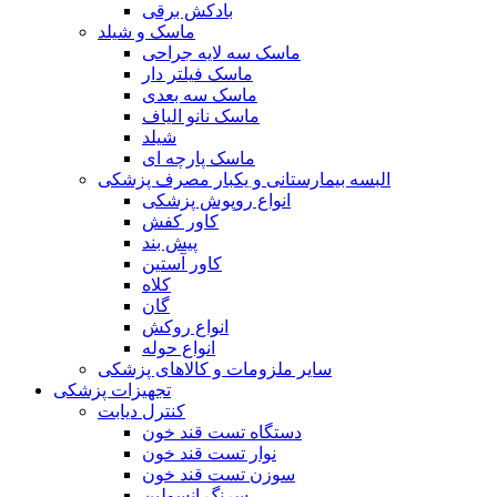
بادکش برقی
ماسک و شیلد
ماسک سه لایه جراحی
ماسک فیلتر دار
ماسک سه بعدی
ماسک نانو الیاف
شیلد
ماسک پارچه ای
البسه بیمارستانی و یکبار مصرف پزشکی
انواع روپوش پزشکی
کاور کفش
پیش بند
کاور آستین
کلاه
گان
انواع روکش
انواع حوله
سایر ملزومات و کالاهای پزشکی
تجهیزات پزشکی
کنترل دیابت
دستگاه تست قند خون
نوار تست قند خون
سوزن تست قند خون
سرنگ انسولین