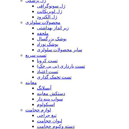
ژل پزشکی
ژل سونوگرافی
ژل لوبریکانت
ژل الکترود
محصولات سلولزی
زیر انداز بهداشتی
ملحفه
پوشک بزرگسال
پوشک نوزاد
سایر محصولات سلولزی
تست سریع
تست کرونا
تست بارداری (بی بی چک)
تست اعتیاد
تست تخمک گذاری
معاینه
آبسلانگ
دستکش معاینه
سواپ پنبه دار
اسپکولوم
لوازم حجامت
تیغ جراحی
لیوان حجامت
دسته وکیوم حجامت