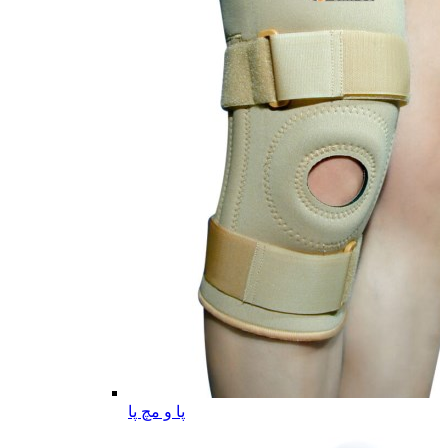
پا و مچ پا