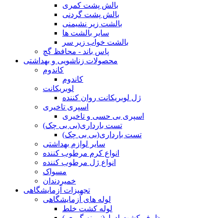
بالش پشت کمری
بالش پشت گردنی
بالشت زیر نشیمنی
سایر بالشت ها
بالشت خواب زیر سر
پاس باند - محافظ گچ
محصولات زناشویی و بهداشتی
کاندوم
کاندوم
لوبریکانت
ژل لوبریکانت روان کننده
اسپری تاخیری
اسپری بی حسی و تاخیری
تست بارداری(بی بی چک)
تست بارداری(بی بی چک)
سایر لوازم بهداشتی
انواع کرم مرطوب کننده
انواع ژل مرطوب کننده
مسواک
خمیردندان
تجهیزات آزمایشگاهی
لوله های آزمایشگاهی
لوله کشت خلط
ظرف کشت ادرار(نمونه گیری )