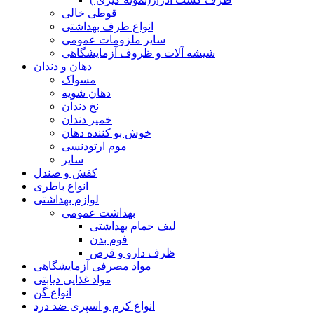
قوطی خالی
انواع ظرف بهداشتی
سایر ملزومات عمومی
شیشه آلات و ظروف آزمایشگاهی
دهان و دندان
مسواک
دهان شویه
نخ دندان
خمیر دندان
خوش بو کننده دهان
موم ارتودنسی
سایر
کفش و صندل
انواع باطری
لوازم بهداشتی
بهداشت عمومی
لیف حمام بهداشتی
فوم بدن
ظرف دارو و قرص
مواد مصرفی آزمایشگاهی
مواد غذایی دیابتی
انواع گن
انواع کرم و اسپری ضد درد