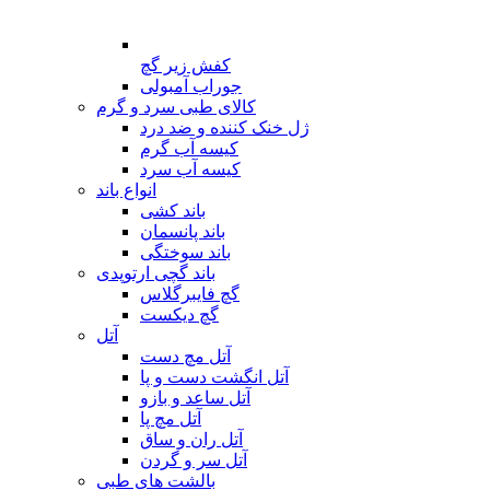
کفش زیر گچ
جوراب آمبولی
کالای طبی سرد و گرم
ژل خنک کننده و ضد درد
کیسه آب گرم
کیسه آب سرد
انواع باند
باند کشی
باند پانسمان
باند سوختگی
باند گچی ارتوپدی
گچ فایبرگلاس
گچ دیکست
آتل
آتل مچ دست
آتل انگشت دست و پا
آتل ساعد و بازو
آتل مچ پا
آتل ران و ساق
آتل سر و گردن
بالشت های طبی