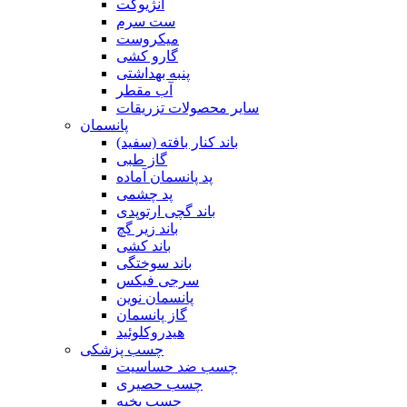
آنژیوکت
ست سرم
میکروست
گارو کشی
پنبه بهداشتی
آب مقطر
سایر محصولات تزریقات
پانسمان
باند کنار بافته (سفید)
گاز طبی
پد پانسمان آماده
پد چشمی
باند گچی ارتوپدی
باند زیر گچ
باند کشی
باند سوختگی
سرجی فیکس
پانسمان نوین
گاز پانسمان
هیدروکلوئید
چسب پزشکی
چسب ضد حساسیت
چسب حصیری
چسب بخیه