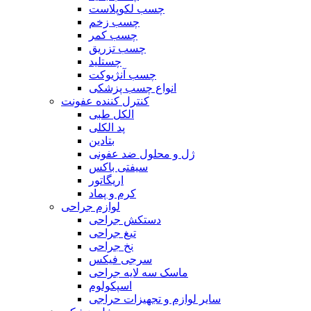
چسب لکوپلاست
چسب زخم
چسب کمر
چسب تزریق
چستلید
چسب آنژیوکت
انواع چسب پزشکی
کنترل کننده عفونت
الکل طبی
پد الکلی
بتادین
ژل و محلول ضد عفونی
سیفتی باکس
اریگاتور
کرم و پماد
لوازم جراحی
دستکش جراحی
تیغ جراحی
نخ جراحی
سرجی فیکس
ماسک سه لایه جراحی
اسپکولوم
سایر لوازم و تجهیزات حراجی