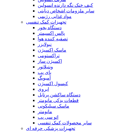
کیف خنک نگه دارنده انسولین
سایر ملزومات اشخاص دیابتی
مواد غذایی رژیمی
تجهیزات کمک تنفسی
دستگاه بخور
پالس اکسیمتر
تصفیه کننده هوا
نبولایزر
ماسک اکسیژن
تراکستومی
اکسیژن ساز
ونتیلاتور
بای پپ
آمبوبگ
کپسول اکسیژن
ایروی
دستگاه ساکشن پرتابل
قطعات یدکی مانومتر
ماسک سیلیکونی
مانومتر
اتو سی پپ
سایر محصولات کمک تنفسی
تجهیزات پزشکی حرفه ای