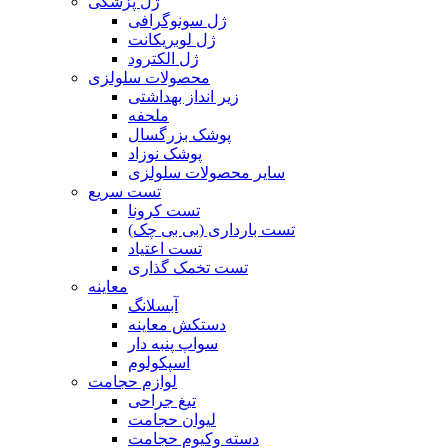
ژل پزشکی
ژل سونوگرافی
ژل لوبریکانت
ژل الکترود
محصولات سلولزی
زیر انداز بهداشتی
ملحفه
پوشک بزرگسال
پوشک نوزاد
سایر محصولات سلولزی
تست سریع
تست کرونا
تست بارداری (بی بی چک)
تست اعتیاد
تست تخمک گذاری
معاینه
آبسلانگ
دستکش معاینه
سواپ پنبه دار
اسپکولوم
لوازم حجامت
تیغ جراحی
لیوان حجامت
دسته وکیوم حجامت