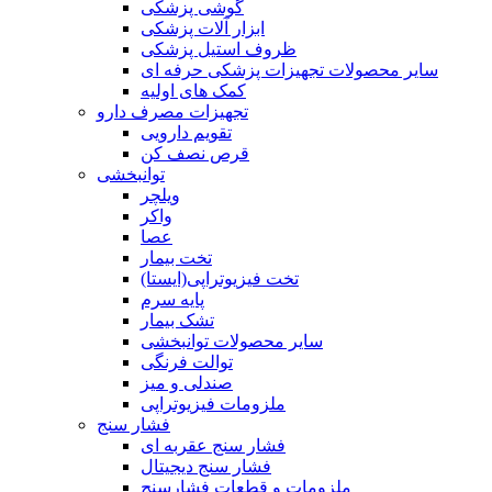
گوشی پزشکی
ابزار آلات پزشکی
ظروف استیل پزشکی
سایر محصولات تجهیزات پزشکی حرفه ای
کمک های اولیه
تجهیزات مصرف دارو
تقویم دارویی
قرص نصف کن
توانبخشی
ویلچر
واکر
عصا
تخت بیمار
تخت فیزیوتراپی(ایستا)
پایه سرم
تشک بیمار
سایر محصولات توانبخشی
توالت فرنگی
صندلی و میز
ملزومات فیزیوتراپی
فشار سنج
فشار سنج عقربه ای
فشار سنج دیجیتال
ملزومات و قطعات فشارسنج