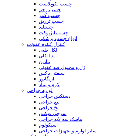
چسب لکوپلاست
چسب زخم
چسب کمر
چسب تزریق
چستلید
چسب آنژیوکت
انواع چسب پزشکی
کنترل کننده عفونت
الکل طبی
پد الکلی
بتادین
ژل و محلول ضد عفونی
سیفتی باکس
اریگاتور
کرم و پماد
لوازم جراحی
دستکش جراحی
تیغ جراحی
نخ جراحی
سرجی فیکس
ماسک سه لایه جراحی
اسپکولوم
سایر لوازم و تجهیزات حراجی