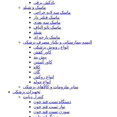
بادکش برقی
ماسک و شیلد
ماسک سه لایه جراحی
ماسک فیلتر دار
ماسک سه بعدی
ماسک نانو الیاف
شیلد
ماسک پارچه ای
البسه بیمارستانی و یکبار مصرف پزشکی
انواع روپوش پزشکی
کاور کفش
پیش بند
کاور آستین
کلاه
گان
انواع روکش
انواع حوله
سایر ملزومات و کالاهای پزشکی
تجهیزات پزشکی
کنترل دیابت
دستگاه تست قند خون
نوار تست قند خون
سوزن تست قند خون
سرنگ انسولین