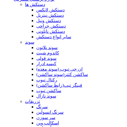
دستکش ها
دستکش لاتکس
دستکش نیتریل
دستکش ونیل
دستکش جراحی
دستکش نایلونی
سایر انواع دستکش
سوند
سوند نلاتون
کاندوم شیت
سوند فولی
کیسه ادرار
ان جی تیوب (سوند معده)
ساکشن کتتر(سوند ساکشن)
رکتال تیوپ
فینگر تیپ(رابط ساکشن)
ساکشن تیوب
سوند نازال
تزریقات
سرنگ
سرنگ انسولین
سر سوزن
اسکالپ وین