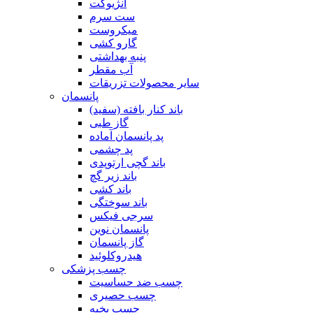
آنژیوکت
ست سرم
میکروست
گارو کشی
پنبه بهداشتی
آب مقطر
سایر محصولات تزریقات
پانسمان
باند کنار بافته (سفید)
گاز طبی
پد پانسمان آماده
پد چشمی
باند گچی ارتوپدی
باند زیر گچ
باند کشی
باند سوختگی
سرجی فیکس
پانسمان نوین
گاز پانسمان
هیدروکلوئید
چسب پزشکی
چسب ضد حساسیت
چسب حصیری
چسب بخیه