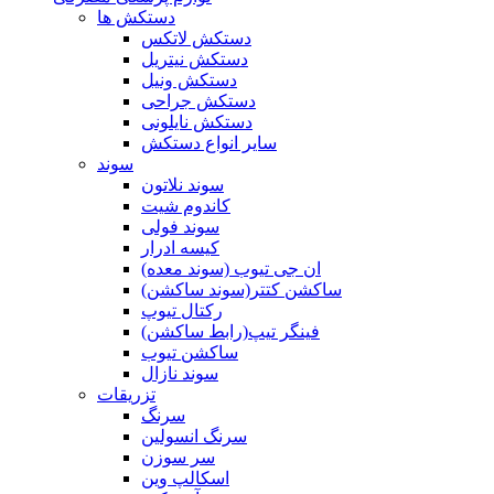
دستکش ها
دستکش لاتکس
دستکش نیتریل
دستکش ونیل
دستکش جراحی
دستکش نایلونی
سایر انواع دستکش
سوند
سوند نلاتون
کاندوم شیت
سوند فولی
کیسه ادرار
ان جی تیوب (سوند معده)
ساکشن کتتر(سوند ساکشن)
رکتال تیوپ
فینگر تیپ(رابط ساکشن)
ساکشن تیوب
سوند نازال
تزریقات
سرنگ
سرنگ انسولین
سر سوزن
اسکالپ وین