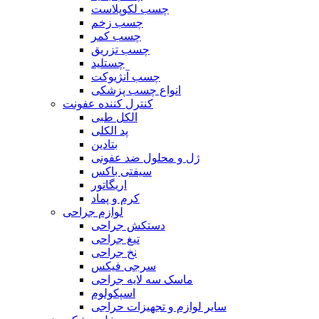
چسب لکوپلاست
چسب زخم
چسب کمر
چسب تزریق
چستلید
چسب آنژیوکت
انواع چسب پزشکی
کنترل کننده عفونت
الکل طبی
پد الکلی
بتادین
ژل و محلول ضد عفونی
سیفتی باکس
اریگاتور
کرم و پماد
لوازم جراحی
دستکش جراحی
تیغ جراحی
نخ جراحی
سرجی فیکس
ماسک سه لایه جراحی
اسپکولوم
سایر لوازم و تجهیزات حراجی