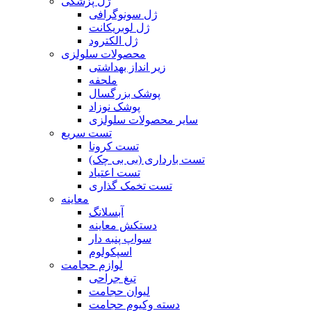
ژل پزشکی
ژل سونوگرافی
ژل لوبریکانت
ژل الکترود
محصولات سلولزی
زیر انداز بهداشتی
ملحفه
پوشک بزرگسال
پوشک نوزاد
سایر محصولات سلولزی
تست سریع
تست کرونا
تست بارداری (بی بی چک)
تست اعتیاد
تست تخمک گذاری
معاینه
آبسلانگ
دستکش معاینه
سواپ پنبه دار
اسپکولوم
لوازم حجامت
تیغ جراحی
لیوان حجامت
دسته وکیوم حجامت