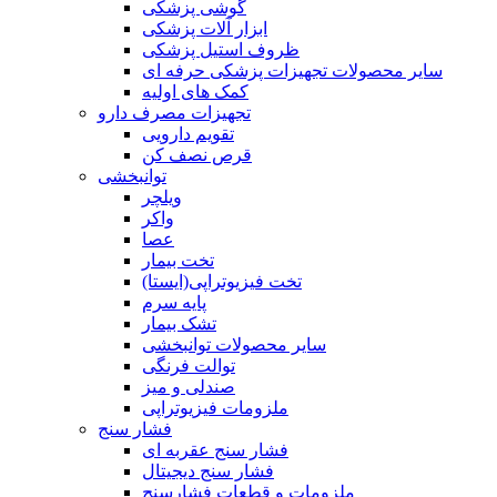
گوشی پزشکی
ابزار آلات پزشکی
ظروف استیل پزشکی
سایر محصولات تجهیزات پزشکی حرفه ای
کمک های اولیه
تجهیزات مصرف دارو
تقویم دارویی
قرص نصف کن
توانبخشی
ویلچر
واکر
عصا
تخت بیمار
تخت فیزیوتراپی(ایستا)
پایه سرم
تشک بیمار
سایر محصولات توانبخشی
توالت فرنگی
صندلی و میز
ملزومات فیزیوتراپی
فشار سنج
فشار سنج عقربه ای
فشار سنج دیجیتال
ملزومات و قطعات فشارسنج