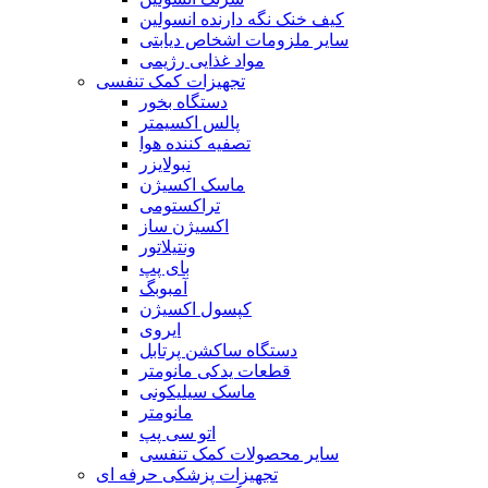
کیف خنک نگه دارنده انسولین
سایر ملزومات اشخاص دیابتی
مواد غذایی رژیمی
تجهیزات کمک تنفسی
دستگاه بخور
پالس اکسیمتر
تصفیه کننده هوا
نبولایزر
ماسک اکسیژن
تراکستومی
اکسیژن ساز
ونتیلاتور
بای پپ
آمبوبگ
کپسول اکسیژن
ایروی
دستگاه ساکشن پرتابل
قطعات یدکی مانومتر
ماسک سیلیکونی
مانومتر
اتو سی پپ
سایر محصولات کمک تنفسی
تجهیزات پزشکی حرفه ای