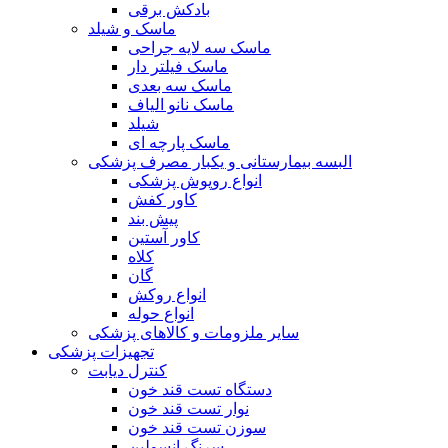
بادکش برقی
ماسک و شیلد
ماسک سه لایه جراحی
ماسک فیلتر دار
ماسک سه بعدی
ماسک نانو الیاف
شیلد
ماسک پارچه ای
البسه بیمارستانی و یکبار مصرف پزشکی
انواع روپوش پزشکی
کاور کفش
پیش بند
کاور آستین
کلاه
گان
انواع روکش
انواع حوله
سایر ملزومات و کالاهای پزشکی
تجهیزات پزشکی
کنترل دیابت
دستگاه تست قند خون
نوار تست قند خون
سوزن تست قند خون
سرنگ انسولین