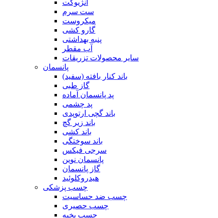
آنژیوکت
ست سرم
میکروست
گارو کشی
پنبه بهداشتی
آب مقطر
سایر محصولات تزریقات
پانسمان
باند کنار بافته (سفید)
گاز طبی
پد پانسمان آماده
پد چشمی
باند گچی ارتوپدی
باند زیر گچ
باند کشی
باند سوختگی
سرجی فیکس
پانسمان نوین
گاز پانسمان
هیدروکلوئید
چسب پزشکی
چسب ضد حساسیت
چسب حصیری
چسب بخیه