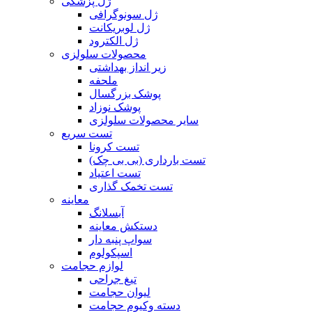
ژل پزشکی
ژل سونوگرافی
ژل لوبریکانت
ژل الکترود
محصولات سلولزی
زیر انداز بهداشتی
ملحفه
پوشک بزرگسال
پوشک نوزاد
سایر محصولات سلولزی
تست سریع
تست کرونا
تست بارداری (بی بی چک)
تست اعتیاد
تست تخمک گذاری
معاینه
آبسلانگ
دستکش معاینه
سواپ پنبه دار
اسپکولوم
لوازم حجامت
تیغ جراحی
لیوان حجامت
دسته وکیوم حجامت