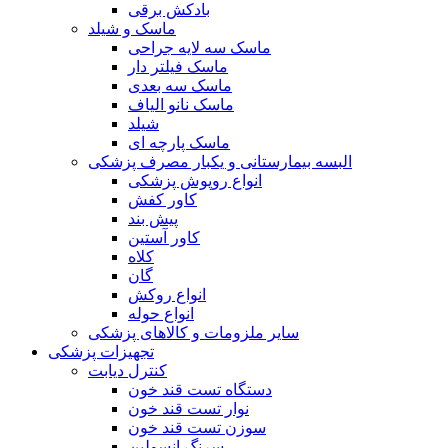
بادکش برقی
ماسک و شیلد
ماسک سه لایه جراحی
ماسک فیلتر دار
ماسک سه بعدی
ماسک نانو الیاف
شیلد
ماسک پارچه ای
البسه بیمارستانی و یکبار مصرف پزشکی
انواع روپوش پزشکی
کاور کفش
پیش بند
کاور آستین
کلاه
گان
انواع روکش
انواع حوله
سایر ملزومات و کالاهای پزشکی
تجهیزات پزشکی
کنترل دیابت
دستگاه تست قند خون
نوار تست قند خون
سوزن تست قند خون
سرنگ انسولین