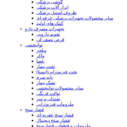
گوشی پزشکی
ابزار آلات پزشکی
ظروف استیل پزشکی
سایر محصولات تجهیزات پزشکی حرفه ای
کمک های اولیه
تجهیزات مصرف دارو
تقویم دارویی
قرص نصف کن
توانبخشی
ویلچر
واکر
عصا
تخت بیمار
تخت فیزیوتراپی(ایستا)
پایه سرم
تشک بیمار
سایر محصولات توانبخشی
توالت فرنگی
صندلی و میز
ملزومات فیزیوتراپی
فشار سنج
فشار سنج عقربه ای
فشار سنج دیجیتال
ملزومات و قطعات فشارسنج