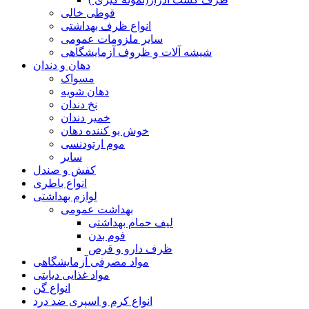
قوطی خالی
انواع ظرف بهداشتی
سایر ملزومات عمومی
شیشه آلات و ظروف آزمایشگاهی
دهان و دندان
مسواک
دهان شویه
نخ دندان
خمیر دندان
خوش بو کننده دهان
موم ارتودنسی
سایر
کفش و صندل
انواع باطری
لوازم بهداشتی
بهداشت عمومی
لیف حمام بهداشتی
فوم بدن
ظرف دارو و قرص
مواد مصرفی آزمایشگاهی
مواد غذایی دیابتی
انواع گن
انواع کرم و اسپری ضد درد