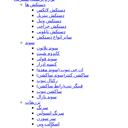
دستکش ها
دستکش لاتکس
دستکش نیتریل
دستکش ونیل
دستکش جراحی
دستکش نایلونی
سایر انواع دستکش
سوند
سوند نلاتون
کاندوم شیت
سوند فولی
کیسه ادرار
ان جی تیوب (سوند معده)
ساکشن کتتر(سوند ساکشن)
رکتال تیوپ
فینگر تیپ(رابط ساکشن)
ساکشن تیوب
سوند نازال
تزریقات
سرنگ
سرنگ انسولین
سر سوزن
اسکالپ وین