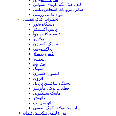
کیف خنک نگه دارنده انسولین
سایر ملزومات اشخاص دیابتی
مواد غذایی رژیمی
تجهیزات کمک تنفسی
دستگاه بخور
پالس اکسیمتر
تصفیه کننده هوا
نبولایزر
ماسک اکسیژن
تراکستومی
اکسیژن ساز
ونتیلاتور
بای پپ
آمبوبگ
کپسول اکسیژن
ایروی
دستگاه ساکشن پرتابل
قطعات یدکی مانومتر
ماسک سیلیکونی
مانومتر
اتو سی پپ
سایر محصولات کمک تنفسی
تجهیزات پزشکی حرفه ای