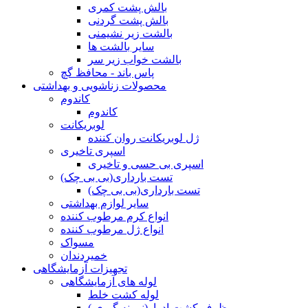
بالش پشت کمری
بالش پشت گردنی
بالشت زیر نشیمنی
سایر بالشت ها
بالشت خواب زیر سر
پاس باند - محافظ گچ
محصولات زناشویی و بهداشتی
کاندوم
کاندوم
لوبریکانت
ژل لوبریکانت روان کننده
اسپری تاخیری
اسپری بی حسی و تاخیری
تست بارداری(بی بی چک)
تست بارداری(بی بی چک)
سایر لوازم بهداشتی
انواع کرم مرطوب کننده
انواع ژل مرطوب کننده
مسواک
خمیردندان
تجهیزات آزمایشگاهی
لوله های آزمایشگاهی
لوله کشت خلط
ظرف کشت ادرار(نمونه گیری )