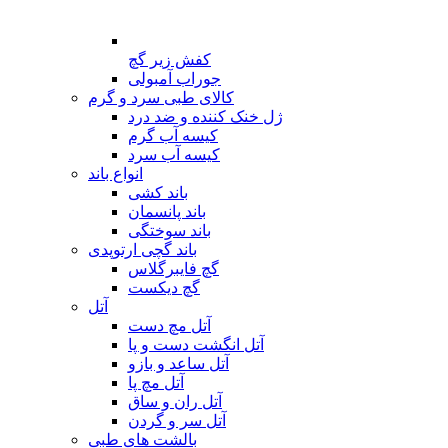
کفش زیر گچ
جوراب آمبولی
کالای طبی سرد و گرم
ژل خنک کننده و ضد درد
کیسه آب گرم
کیسه آب سرد
انواع باند
باند کشی
باند پانسمان
باند سوختگی
باند گچی ارتوپدی
گچ فایبرگلاس
گچ دیکست
آتل
آتل مچ دست
آتل انگشت دست و پا
آتل ساعد و بازو
آتل مچ پا
آتل ران و ساق
آتل سر و گردن
بالشت های طبی