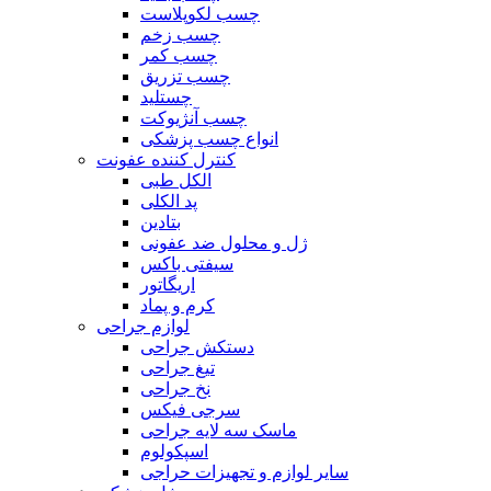
چسب لکوپلاست
چسب زخم
چسب کمر
چسب تزریق
چستلید
چسب آنژیوکت
انواع چسب پزشکی
کنترل کننده عفونت
الکل طبی
پد الکلی
بتادین
ژل و محلول ضد عفونی
سیفتی باکس
اریگاتور
کرم و پماد
لوازم جراحی
دستکش جراحی
تیغ جراحی
نخ جراحی
سرجی فیکس
ماسک سه لایه جراحی
اسپکولوم
سایر لوازم و تجهیزات حراجی