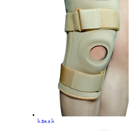
پا و مچ پا