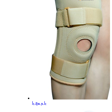
پا و مچ پا