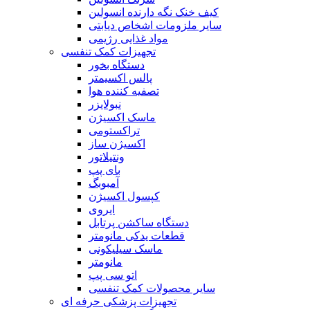
کیف خنک نگه دارنده انسولین
سایر ملزومات اشخاص دیابتی
مواد غذایی رژیمی
تجهیزات کمک تنفسی
دستگاه بخور
پالس اکسیمتر
تصفیه کننده هوا
نبولایزر
ماسک اکسیژن
تراکستومی
اکسیژن ساز
ونتیلاتور
بای پپ
آمبوبگ
کپسول اکسیژن
ایروی
دستگاه ساکشن پرتابل
قطعات یدکی مانومتر
ماسک سیلیکونی
مانومتر
اتو سی پپ
سایر محصولات کمک تنفسی
تجهیزات پزشکی حرفه ای