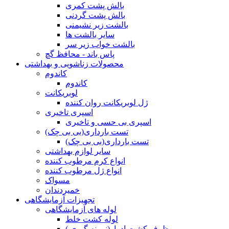
بالش پشت کمری
بالش پشت گردنی
بالشت زیر نشیمنی
سایر بالشت ها
بالشت خواب زیر سر
پاس باند - محافظ گچ
محصولات زناشویی و بهداشتی
کاندوم
کاندوم
لوبریکانت
ژل لوبریکانت روان کننده
اسپری تاخیری
اسپری بی حسی و تاخیری
تست بارداری(بی بی چک)
تست بارداری(بی بی چک)
سایر لوازم بهداشتی
انواع کرم مرطوب کننده
انواع ژل مرطوب کننده
مسواک
خمیردندان
تجهیزات آزمایشگاهی
لوله های آزمایشگاهی
لوله کشت خلط
ظرف کشت ادرار(نمونه گیری )