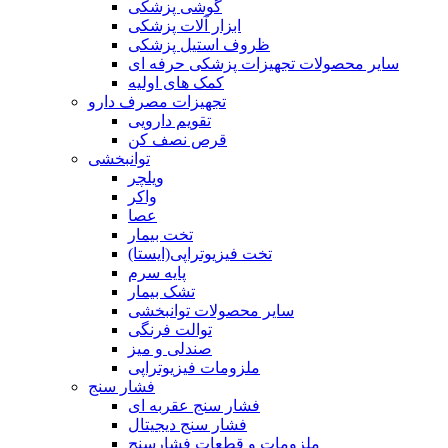
گوشی پزشکی
ابزار آلات پزشکی
ظروف استیل پزشکی
سایر محصولات تجهیزات پزشکی حرفه ای
کمک های اولیه
تجهیزات مصرف دارو
تقویم دارویی
قرص نصف کن
توانبخشی
ویلچر
واکر
عصا
تخت بیمار
تخت فیزیوتراپی(ایستا)
پایه سرم
تشک بیمار
سایر محصولات توانبخشی
توالت فرنگی
صندلی و میز
ملزومات فیزیوتراپی
فشار سنج
فشار سنج عقربه ای
فشار سنج دیجیتال
ملزومات و قطعات فشارسنج