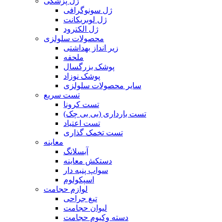
ژل پزشکی
ژل سونوگرافی
ژل لوبریکانت
ژل الکترود
محصولات سلولزی
زیر انداز بهداشتی
ملحفه
پوشک بزرگسال
پوشک نوزاد
سایر محصولات سلولزی
تست سریع
تست کرونا
تست بارداری (بی بی چک)
تست اعتیاد
تست تخمک گذاری
معاینه
آبسلانگ
دستکش معاینه
سواپ پنبه دار
اسپکولوم
لوازم حجامت
تیغ جراحی
لیوان حجامت
دسته وکیوم حجامت