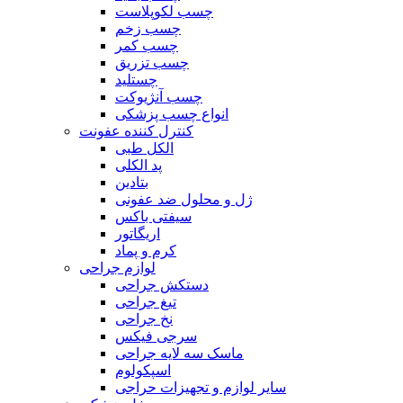
چسب لکوپلاست
چسب زخم
چسب کمر
چسب تزریق
چستلید
چسب آنژیوکت
انواع چسب پزشکی
کنترل کننده عفونت
الکل طبی
پد الکلی
بتادین
ژل و محلول ضد عفونی
سیفتی باکس
اریگاتور
کرم و پماد
لوازم جراحی
دستکش جراحی
تیغ جراحی
نخ جراحی
سرجی فیکس
ماسک سه لایه جراحی
اسپکولوم
سایر لوازم و تجهیزات حراجی