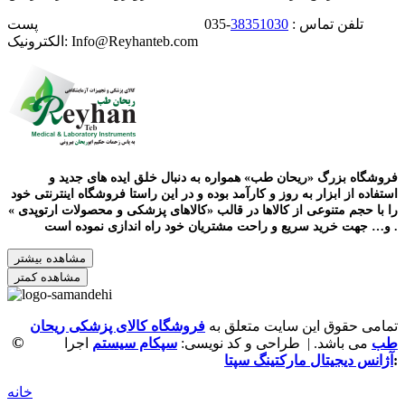
تلفن تماس :
38351030
-035 پست
الکترونیک: Info@Reyhanteb.com
فروشگاه بزرگ «ریحان طب» همواره به دنبال خلق ایده های جدید و
استفاده از ابزار به روز و کارآمد بوده و در این راستا فروشگاه اینترنتی خود
را با حجم متنوعی از کالاها در قالب «کالاهای پزشکی و محصولات ارتوپدی »
و… جهت خرید سریع و راحت مشتریان خود راه اندازی نموده است .
مشاهده بیشتر
مشاهده کمتر
تمامی حقوق این سایت متعلق به
فروشگاه کالای پزشکی ریحان
©
طب
می باشد. | طراحی و کد نویسی:
سپکام سیستم
اجرا
:
آژانس دیجیتال مارکتینگ سپتا
خانه