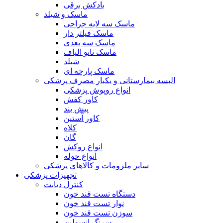
بادکش برقی
ماسک و شیلد
ماسک سه لایه جراحی
ماسک فیلتر دار
ماسک سه بعدی
ماسک نانو الیاف
شیلد
ماسک پارچه ای
البسه بیمارستانی و یکبار مصرف پزشکی
انواع روپوش پزشکی
کاور کفش
پیش بند
کاور آستین
کلاه
گان
انواع روکش
انواع حوله
سایر ملزومات و کالاهای پزشکی
تجهیزات پزشکی
کنترل دیابت
دستگاه تست قند خون
نوار تست قند خون
سوزن تست قند خون
سرنگ انسولین