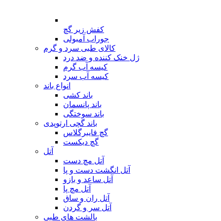
کفش زیر گچ
جوراب آمبولی
کالای طبی سرد و گرم
ژل خنک کننده و ضد درد
کیسه آب گرم
کیسه آب سرد
انواع باند
باند کشی
باند پانسمان
باند سوختگی
باند گچی ارتوپدی
گچ فایبرگلاس
گچ دیکست
آتل
آتل مچ دست
آتل انگشت دست و پا
آتل ساعد و بازو
آتل مچ پا
آتل ران و ساق
آتل سر و گردن
بالشت های طبی