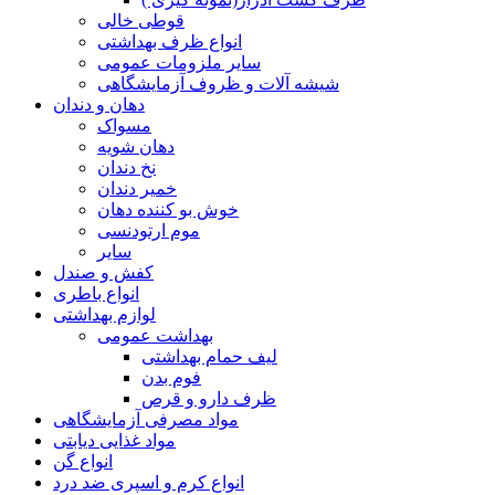
قوطی خالی
انواع ظرف بهداشتی
سایر ملزومات عمومی
شیشه آلات و ظروف آزمایشگاهی
دهان و دندان
مسواک
دهان شویه
نخ دندان
خمیر دندان
خوش بو کننده دهان
موم ارتودنسی
سایر
کفش و صندل
انواع باطری
لوازم بهداشتی
بهداشت عمومی
لیف حمام بهداشتی
فوم بدن
ظرف دارو و قرص
مواد مصرفی آزمایشگاهی
مواد غذایی دیابتی
انواع گن
انواع کرم و اسپری ضد درد