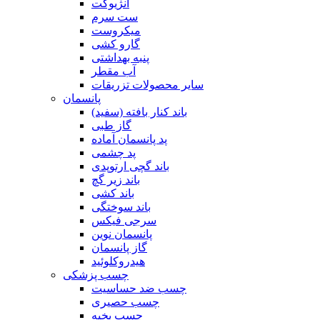
آنژیوکت
ست سرم
میکروست
گارو کشی
پنبه بهداشتی
آب مقطر
سایر محصولات تزریقات
پانسمان
باند کنار بافته (سفید)
گاز طبی
پد پانسمان آماده
پد چشمی
باند گچی ارتوپدی
باند زیر گچ
باند کشی
باند سوختگی
سرجی فیکس
پانسمان نوین
گاز پانسمان
هیدروکلوئید
چسب پزشکی
چسب ضد حساسیت
چسب حصیری
چسب بخیه