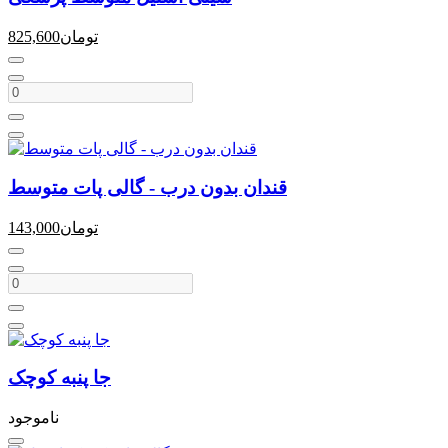
تومان
825,600
قندان بدون درب - گالی پات متوسط
تومان
143,000
جا پنبه کوچک
ناموجود