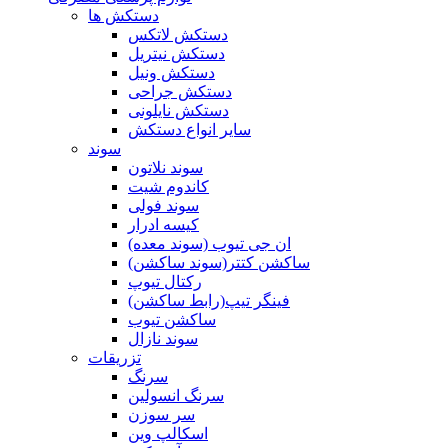
دستکش ها
دستکش لاتکس
دستکش نیتریل
دستکش ونیل
دستکش جراحی
دستکش نایلونی
سایر انواع دستکش
سوند
سوند نلاتون
کاندوم شیت
سوند فولی
کیسه ادرار
ان جی تیوب (سوند معده)
ساکشن کتتر(سوند ساکشن)
رکتال تیوپ
فینگر تیپ(رابط ساکشن)
ساکشن تیوب
سوند نازال
تزریقات
سرنگ
سرنگ انسولین
سر سوزن
اسکالپ وین