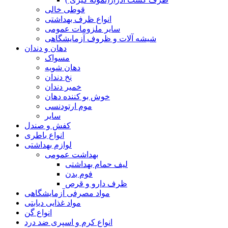
قوطی خالی
انواع ظرف بهداشتی
سایر ملزومات عمومی
شیشه آلات و ظروف آزمایشگاهی
دهان و دندان
مسواک
دهان شویه
نخ دندان
خمیر دندان
خوش بو کننده دهان
موم ارتودنسی
سایر
کفش و صندل
انواع باطری
لوازم بهداشتی
بهداشت عمومی
لیف حمام بهداشتی
فوم بدن
ظرف دارو و قرص
مواد مصرفی آزمایشگاهی
مواد غذایی دیابتی
انواع گن
انواع کرم و اسپری ضد درد