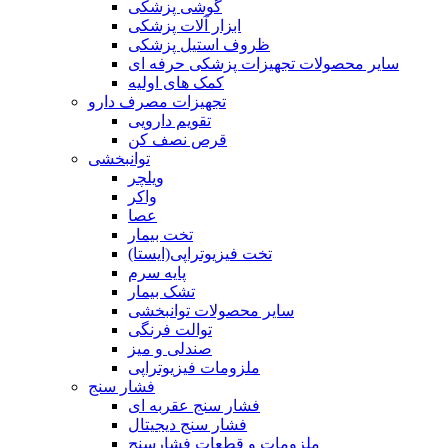
گوشی پزشکی
ابزار آلات پزشکی
ظروف استیل پزشکی
سایر محصولات تجهیزات پزشکی حرفه ای
کمک های اولیه
تجهیزات مصرف دارو
تقویم دارویی
قرص نصف کن
توانبخشی
ویلچر
واکر
عصا
تخت بیمار
تخت فیزیوتراپی(ایستا)
پایه سرم
تشک بیمار
سایر محصولات توانبخشی
توالت فرنگی
صندلی و میز
ملزومات فیزیوتراپی
فشار سنج
فشار سنج عقربه ای
فشار سنج دیجیتال
ملزومات و قطعات فشارسنج