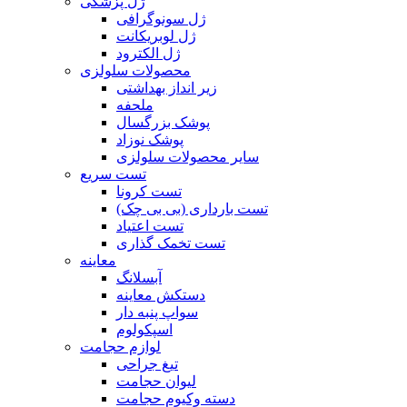
ژل پزشکی
ژل سونوگرافی
ژل لوبریکانت
ژل الکترود
محصولات سلولزی
زیر انداز بهداشتی
ملحفه
پوشک بزرگسال
پوشک نوزاد
سایر محصولات سلولزی
تست سریع
تست کرونا
تست بارداری (بی بی چک)
تست اعتیاد
تست تخمک گذاری
معاینه
آبسلانگ
دستکش معاینه
سواپ پنبه دار
اسپکولوم
لوازم حجامت
تیغ جراحی
لیوان حجامت
دسته وکیوم حجامت