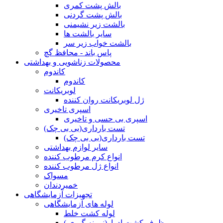
بالش پشت کمری
بالش پشت گردنی
بالشت زیر نشیمنی
سایر بالشت ها
بالشت خواب زیر سر
پاس باند - محافظ گچ
محصولات زناشویی و بهداشتی
کاندوم
کاندوم
لوبریکانت
ژل لوبریکانت روان کننده
اسپری تاخیری
اسپری بی حسی و تاخیری
تست بارداری(بی بی چک)
تست بارداری(بی بی چک)
سایر لوازم بهداشتی
انواع کرم مرطوب کننده
انواع ژل مرطوب کننده
مسواک
خمیردندان
تجهیزات آزمایشگاهی
لوله های آزمایشگاهی
لوله کشت خلط
ظرف کشت ادرار(نمونه گیری )