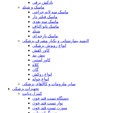
بادکش برقی
ماسک و شیلد
ماسک سه لایه جراحی
ماسک فیلتر دار
ماسک سه بعدی
ماسک نانو الیاف
شیلد
ماسک پارچه ای
البسه بیمارستانی و یکبار مصرف پزشکی
انواع روپوش پزشکی
کاور کفش
پیش بند
کاور آستین
کلاه
گان
انواع روکش
انواع حوله
سایر ملزومات و کالاهای پزشکی
تجهیزات پزشکی
کنترل دیابت
دستگاه تست قند خون
نوار تست قند خون
سوزن تست قند خون
سرنگ انسولین