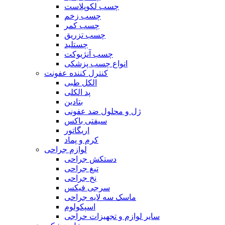
چسب لکوپلاست
چسب زخم
چسب کمر
چسب تزریق
چستلید
چسب آنژیوکت
انواع چسب پزشکی
کنترل کننده عفونت
الکل طبی
پد الکلی
بتادین
ژل و محلول ضد عفونی
سیفتی باکس
اریگاتور
کرم و پماد
لوازم جراحی
دستکش جراحی
تیغ جراحی
نخ جراحی
سرجی فیکس
ماسک سه لایه جراحی
اسپکولوم
سایر لوازم و تجهیزات حراجی