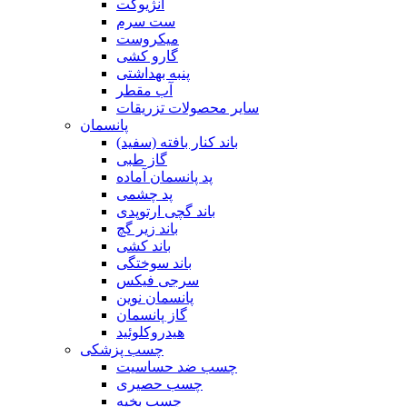
آنژیوکت
ست سرم
میکروست
گارو کشی
پنبه بهداشتی
آب مقطر
سایر محصولات تزریقات
پانسمان
باند کنار بافته (سفید)
گاز طبی
پد پانسمان آماده
پد چشمی
باند گچی ارتوپدی
باند زیر گچ
باند کشی
باند سوختگی
سرجی فیکس
پانسمان نوین
گاز پانسمان
هیدروکلوئید
چسب پزشکی
چسب ضد حساسیت
چسب حصیری
چسب بخیه