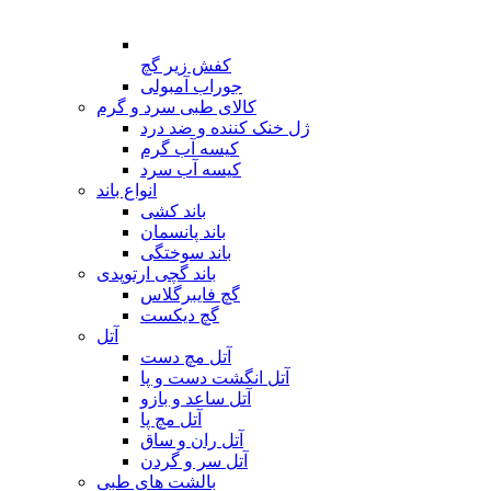
کفش زیر گچ
جوراب آمبولی
کالای طبی سرد و گرم
ژل خنک کننده و ضد درد
کیسه آب گرم
کیسه آب سرد
انواع باند
باند کشی
باند پانسمان
باند سوختگی
باند گچی ارتوپدی
گچ فایبرگلاس
گچ دیکست
آتل
آتل مچ دست
آتل انگشت دست و پا
آتل ساعد و بازو
آتل مچ پا
آتل ران و ساق
آتل سر و گردن
بالشت های طبی