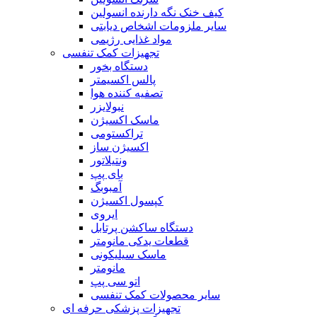
کیف خنک نگه دارنده انسولین
سایر ملزومات اشخاص دیابتی
مواد غذایی رژیمی
تجهیزات کمک تنفسی
دستگاه بخور
پالس اکسیمتر
تصفیه کننده هوا
نبولایزر
ماسک اکسیژن
تراکستومی
اکسیژن ساز
ونتیلاتور
بای پپ
آمبوبگ
کپسول اکسیژن
ایروی
دستگاه ساکشن پرتابل
قطعات یدکی مانومتر
ماسک سیلیکونی
مانومتر
اتو سی پپ
سایر محصولات کمک تنفسی
تجهیزات پزشکی حرفه ای