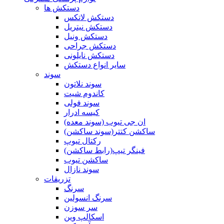
دستکش ها
دستکش لاتکس
دستکش نیتریل
دستکش ونیل
دستکش جراحی
دستکش نایلونی
سایر انواع دستکش
سوند
سوند نلاتون
کاندوم شیت
سوند فولی
کیسه ادرار
ان جی تیوب (سوند معده)
ساکشن کتتر(سوند ساکشن)
رکتال تیوپ
فینگر تیپ(رابط ساکشن)
ساکشن تیوب
سوند نازال
تزریقات
سرنگ
سرنگ انسولین
سر سوزن
اسکالپ وین