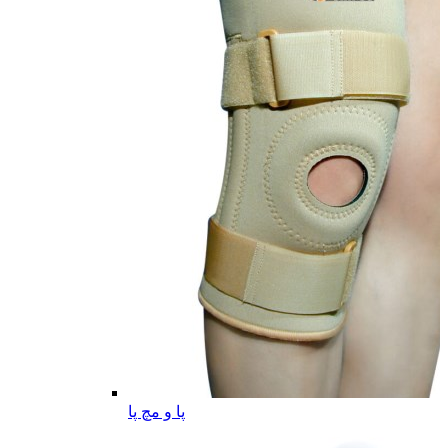
پا و مچ پا