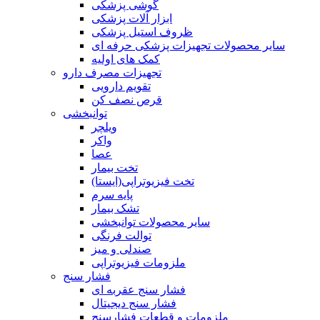
گوشی پزشکی
ابزار آلات پزشکی
ظروف استیل پزشکی
سایر محصولات تجهیزات پزشکی حرفه ای
کمک های اولیه
تجهیزات مصرف دارو
تقویم دارویی
قرص نصف کن
توانبخشی
ویلچر
واکر
عصا
تخت بیمار
تخت فیزیوتراپی(ایستا)
پایه سرم
تشک بیمار
سایر محصولات توانبخشی
توالت فرنگی
صندلی و میز
ملزومات فیزیوتراپی
فشار سنج
فشار سنج عقربه ای
فشار سنج دیجیتال
ملزومات و قطعات فشارسنج