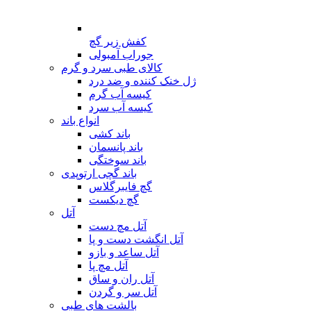
کفش زیر گچ
جوراب آمبولی
کالای طبی سرد و گرم
ژل خنک کننده و ضد درد
کیسه آب گرم
کیسه آب سرد
انواع باند
باند کشی
باند پانسمان
باند سوختگی
باند گچی ارتوپدی
گچ فایبرگلاس
گچ دیکست
آتل
آتل مچ دست
آتل انگشت دست و پا
آتل ساعد و بازو
آتل مچ پا
آتل ران و ساق
آتل سر و گردن
بالشت های طبی