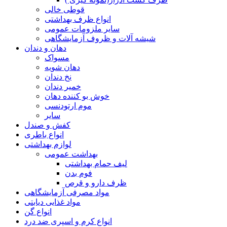
قوطی خالی
انواع ظرف بهداشتی
سایر ملزومات عمومی
شیشه آلات و ظروف آزمایشگاهی
دهان و دندان
مسواک
دهان شویه
نخ دندان
خمیر دندان
خوش بو کننده دهان
موم ارتودنسی
سایر
کفش و صندل
انواع باطری
لوازم بهداشتی
بهداشت عمومی
لیف حمام بهداشتی
فوم بدن
ظرف دارو و قرص
مواد مصرفی آزمایشگاهی
مواد غذایی دیابتی
انواع گن
انواع کرم و اسپری ضد درد