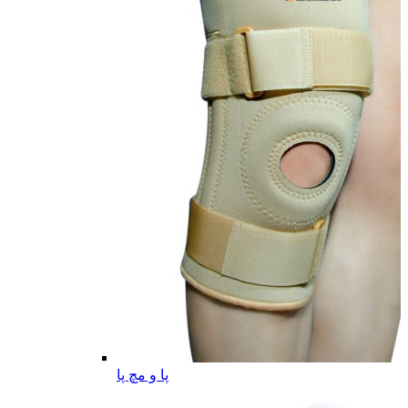
پا و مچ پا