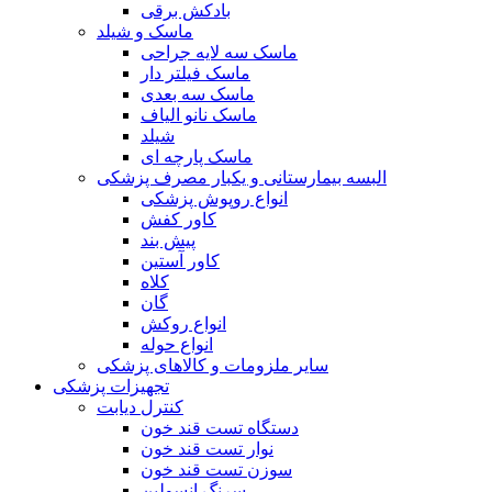
بادکش برقی
ماسک و شیلد
ماسک سه لایه جراحی
ماسک فیلتر دار
ماسک سه بعدی
ماسک نانو الیاف
شیلد
ماسک پارچه ای
البسه بیمارستانی و یکبار مصرف پزشکی
انواع روپوش پزشکی
کاور کفش
پیش بند
کاور آستین
کلاه
گان
انواع روکش
انواع حوله
سایر ملزومات و کالاهای پزشکی
تجهیزات پزشکی
کنترل دیابت
دستگاه تست قند خون
نوار تست قند خون
سوزن تست قند خون
سرنگ انسولین