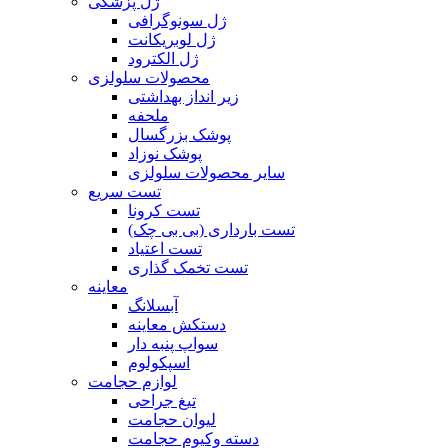
ژل پزشکی
ژل سونوگرافی
ژل لوبریکانت
ژل الکترود
محصولات سلولزی
زیر انداز بهداشتی
ملحفه
پوشک بزرگسال
پوشک نوزاد
سایر محصولات سلولزی
تست سریع
تست کرونا
تست بارداری (بی بی چک)
تست اعتیاد
تست تخمک گذاری
معاینه
آبسلانگ
دستکش معاینه
سواپ پنبه دار
اسپکولوم
لوازم حجامت
تیغ جراحی
لیوان حجامت
دسته وکیوم حجامت