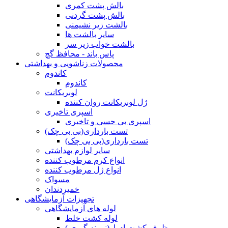
بالش پشت کمری
بالش پشت گردنی
بالشت زیر نشیمنی
سایر بالشت ها
بالشت خواب زیر سر
پاس باند - محافظ گچ
محصولات زناشویی و بهداشتی
کاندوم
کاندوم
لوبریکانت
ژل لوبریکانت روان کننده
اسپری تاخیری
اسپری بی حسی و تاخیری
تست بارداری(بی بی چک)
تست بارداری(بی بی چک)
سایر لوازم بهداشتی
انواع کرم مرطوب کننده
انواع ژل مرطوب کننده
مسواک
خمیردندان
تجهیزات آزمایشگاهی
لوله های آزمایشگاهی
لوله کشت خلط
ظرف کشت ادرار(نمونه گیری )