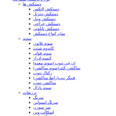
دستکش ها
دستکش لاتکس
دستکش نیتریل
دستکش ونیل
دستکش جراحی
دستکش نایلونی
سایر انواع دستکش
سوند
سوند نلاتون
کاندوم شیت
سوند فولی
کیسه ادرار
ان جی تیوب (سوند معده)
ساکشن کتتر(سوند ساکشن)
رکتال تیوپ
فینگر تیپ(رابط ساکشن)
ساکشن تیوب
سوند نازال
تزریقات
سرنگ
سرنگ انسولین
سر سوزن
اسکالپ وین