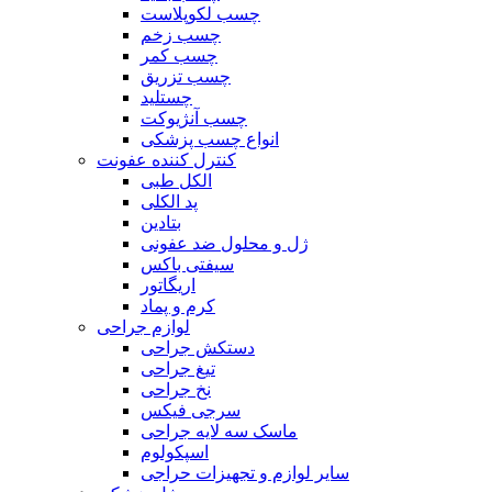
چسب لکوپلاست
چسب زخم
چسب کمر
چسب تزریق
چستلید
چسب آنژیوکت
انواع چسب پزشکی
کنترل کننده عفونت
الکل طبی
پد الکلی
بتادین
ژل و محلول ضد عفونی
سیفتی باکس
اریگاتور
کرم و پماد
لوازم جراحی
دستکش جراحی
تیغ جراحی
نخ جراحی
سرجی فیکس
ماسک سه لایه جراحی
اسپکولوم
سایر لوازم و تجهیزات حراجی