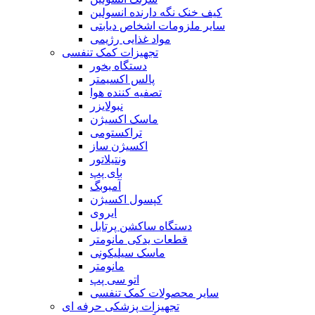
کیف خنک نگه دارنده انسولین
سایر ملزومات اشخاص دیابتی
مواد غذایی رژیمی
تجهیزات کمک تنفسی
دستگاه بخور
پالس اکسیمتر
تصفیه کننده هوا
نبولایزر
ماسک اکسیژن
تراکستومی
اکسیژن ساز
ونتیلاتور
بای پپ
آمبوبگ
کپسول اکسیژن
ایروی
دستگاه ساکشن پرتابل
قطعات یدکی مانومتر
ماسک سیلیکونی
مانومتر
اتو سی پپ
سایر محصولات کمک تنفسی
تجهیزات پزشکی حرفه ای