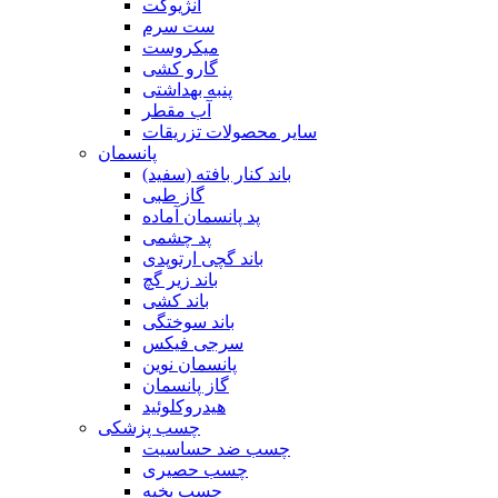
آنژیوکت
ست سرم
میکروست
گارو کشی
پنبه بهداشتی
آب مقطر
سایر محصولات تزریقات
پانسمان
باند کنار بافته (سفید)
گاز طبی
پد پانسمان آماده
پد چشمی
باند گچی ارتوپدی
باند زیر گچ
باند کشی
باند سوختگی
سرجی فیکس
پانسمان نوین
گاز پانسمان
هیدروکلوئید
چسب پزشکی
چسب ضد حساسیت
چسب حصیری
چسب بخیه